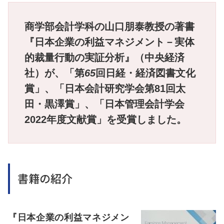
商学部会計学科の山口朋泰教授の著書
『日本企業の利益マネジメント－実体
的裁量行動の実証分析』（中央経済
社）が、「第
65
回日経・経済図書文化
賞」、「日本会計研究学会第
81
回太
田・黒澤賞」、「日本管理会計学会
2022
年度文献賞」を受賞しました。
書籍の紹介
『日本企業の利益マネジメン