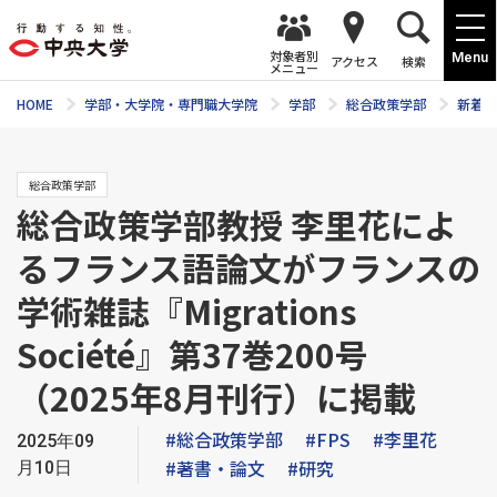
対象者別
Menu
アクセス
検索
メニュー
HOME
学部・大学院・専門職大学院
学部
総合政策学部
新着ニ
総合政策学部
総合政策学部教授 李里花によ
るフランス語論文がフランスの
学術雑誌『Migrations
Société』第37巻200号
（2025年8月刊行）に掲載
#総合政策学部
#FPS
#李里花
2025年09
#著書・論文
#研究
月10日