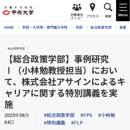
対象者別
Menu
アクセス
検索
メニュー
HOME
学部・大学院・専門職大学院
学部
総合政策学部
新着ニ
総合政策学部
【総合政策学部】事例研究
Ⅰ（小林勉教授担当）におい
て、株式会社アサインによるキ
ャリアに関する特別講義を実
施
#総合政策学部
#FPS
#小林勉
2025年08月
#特別講義
#FLP
04日