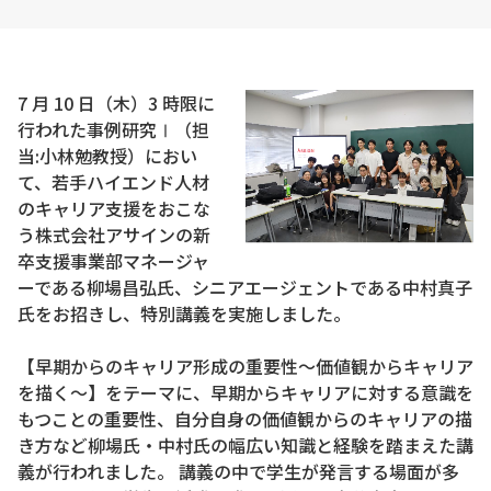
7 月 10 日（木）3 時限に
行われた事例研究Ⅰ（担
当:小林勉教授）におい
て、若手ハイエンド人材
のキャリア支援をおこな
う株式会社アサインの新
卒支援事業部マネージャ
ーである柳場昌弘氏、シニアエージェントである中村真子
氏をお招きし、特別講義を実施しました。
【早期からのキャリア形成の重要性～価値観からキャリア
を描く～】をテーマに、早期からキャリアに対する意識を
もつことの重要性、自分自身の価値観からのキャリアの描
き方など柳場氏・中村氏の幅広い知識と経験を踏まえた講
義が行われました。 講義の中で学生が発言する場面が多