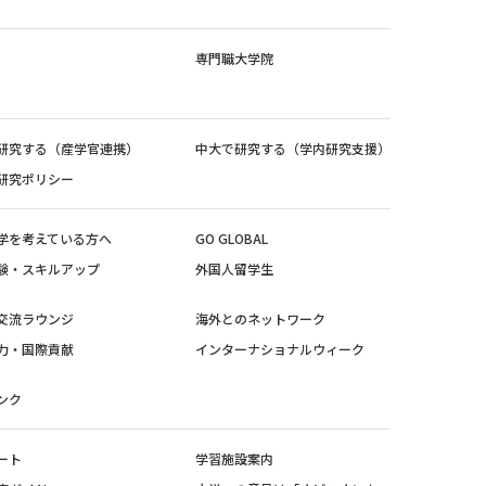
専門職大学院
研究する（産学官連携）
中大で研究する（学内研究支援）
研究ポリシー
学を考えている方へ
GO GLOBAL
験・スキルアップ
外国人留学生
交流ラウンジ
海外とのネットワーク
力・国際貢献
インターナショナルウィーク
ンク
ート
学習施設案内