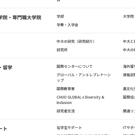
学院・専門職大学院
学部
大学院
学費・入学金
中大の研究（研究紹介）
中大と
研究所
中大の
・留学
国際センターについて
海外留
グローバル・アントレプレナーシ
資格試
ップ
国際教育寮
異文化
CHUO GLOBAL x Diversity &
国際協
Inclusion
研究者交流
関連リ
ート
在学生サポート
ITサポ