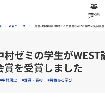
対象者別
メニュー
部
新着ニュース
【総合政策学部】中村ゼミの学生がWEST論文研究発表
中村ゼミの学生がWEST
会賞を受賞しました
#中村周史
#受賞・表彰
#特色ある学び