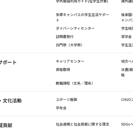
学外施設利用ガイド(在学生対象)
課外講
多摩キャンパスの学生生活サポー
後楽園
ト
ャンパ
ダイバーシティセンター
学生相
証明書発行
奨学金
白門祭（大学祭）
学生生
サポート
キャリアセンター
地方へ
資格取得
法曹(
格
教職課程（文系／理系）
・文化活動
スポーツ振興
CHUO
学友会
域貢献
社会連携と社会貢献に関する理念
SDG