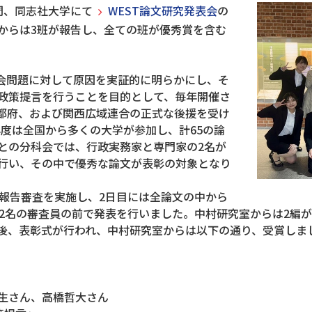
2日間、同志社大学にて
WEST論文研究発表会
の
からは3班が報告し、全ての班が優秀賞を含む
社会問題に対して原因を実証的に明らかにし、そ
政策提言を行うことを目的として、毎年開催さ
都府、および関西広域連合の正式な後援を受け
4年度は全国から多くの大学が参加し、計65の論
との分科会では、行政実務家と専門家の2名が
行い、その中で優秀な論文が表彰の対象となり
が報告審査を実施し、2日目には全論文の中から
12名の審査員の前で発表を行いました。中村研究室からは2編
後、表彰式が行われ、中村研究室からは以下の通り、受賞しま
」
生さん、高橋哲大さん