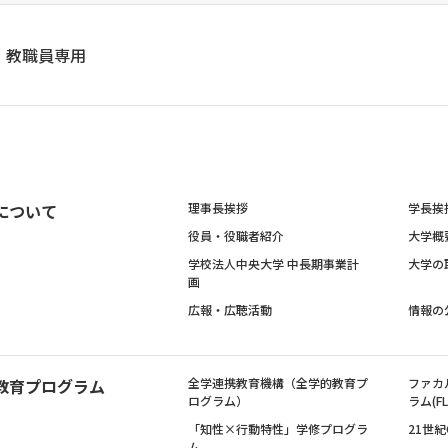
教職員専用
について
理事長挨拶
学長挨
役員・役職者紹介
大学概
学校法人中央大学 中長期事業計
大学の
画
広報・広聴活動
情報の
教育プログラム
全学連携教育機構（全学的教育プ
ファカ
ログラム）
ラム(FL
「知性×行動特性」学修プログラ
21世
ム