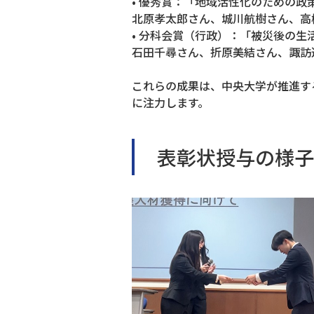
• 優秀賞：「地域活性化のための政
北原孝太郎さん、城川航樹さん、高
• 分科会賞（行政）：「被災後の
石田千尋さん、折原美結さん、諏訪
これらの成果は、中央大学が推進す
に注力します。
表彰状授与の様子