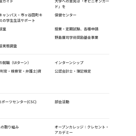
座ガイド
大学への意見は「オピニオンカー
ド」を
キャンパス・市ヶ谷田町キ
保健センター
スの学生生活サポート
談室
授業・定期試験、各種申請
野島廣司学術奨励基金事業
活実態調査
の就職（UIターン）
インターンシップ
裁判官・検察官・弁護士)資
公認会計士・簿記検定
スポーツセンター(CSC)
部会活動
sへの取り組み
オープンカレッジ：クレセント・
アカデミー