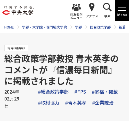
対象者別
Menu
アクセス
検索
メニュー
HOME
学部・大学院・専門職大学院
学部
総合政策学部
新着ニ
総合政策学部
総合政策学部教授 青木英孝の
コメントが『信濃毎日新聞』
に掲載されました
#総合政策学部
#FPS
#寄稿・掲載
2024年
02月29
#取材協力
#青木英孝
#企業統治
日