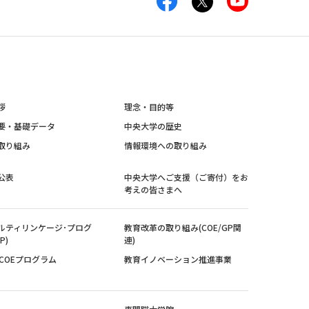
拶
理念・目的等
要・基礎データ
中央大学の歴史
取り組み
情報環境への取り組み
公表
中央大学へご支援（ご寄付）をお
考えの皆さまへ
ルティリンケージ･プログ
教育改革の取り組み(COE/GP関
P)
連)
紀COEプログラム
教育イノベーション推進事業