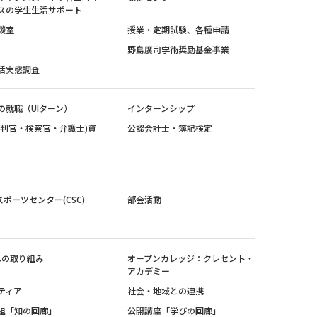
スの学生生活サポート
談室
授業・定期試験、各種申請
野島廣司学術奨励基金事業
活実態調査
の就職（UIターン）
インターンシップ
裁判官・検察官・弁護士)資
公認会計士・簿記検定
スポーツセンター(CSC)
部会活動
sへの取り組み
オープンカレッジ：クレセント・
アカデミー
ティア
社会・地域との連携
組「知の回廊」
公開講座「学びの回廊」