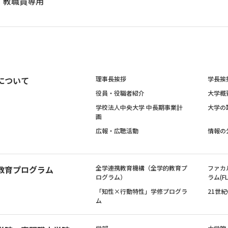
教職員専用
について
理事長挨拶
学長挨
役員・役職者紹介
大学概
学校法人中央大学 中長期事業計
大学の
画
広報・広聴活動
情報の
教育プログラム
全学連携教育機構（全学的教育プ
ファカ
ログラム）
ラム(FL
「知性×行動特性」学修プログラ
21世
ム