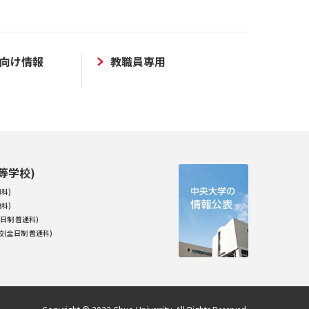
向け情報
教職員専用
等学校)
科)
科)
日制 普通科)
(全日制 普通科)