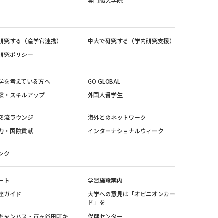
専門職大学院
研究する（産学官連携）
中大で研究する（学内研究支援）
研究ポリシー
学を考えている方へ
GO GLOBAL
験・スキルアップ
外国人留学生
交流ラウンジ
海外とのネットワーク
力・国際貢献
インターナショナルウィーク
ンク
ート
学習施設案内
座ガイド
大学への意見は「オピニオンカー
ド」を
キャンパス・市ヶ谷田町キ
保健センター