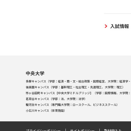
入試情報
中央大学
多摩キャンパス（学部：経済・商・文・総合政策・国際経営、大学院：経済学・
後楽園キャンパス（学部：基幹理工・社会理工・先進理工、大学院：理工）
市ヶ谷田町キャンパス【中央大学ミドルブリッジ】（学部：国際情報、大学院：
茗荷谷キャンパス（学部：法、大学院：法学）
駿河台キャンパス（専門職大学院：ロースクール、ビジネススクール）
小石川キャンパス（体育施設）
プライバシーポリシー
サイトポリシー
取材申込み