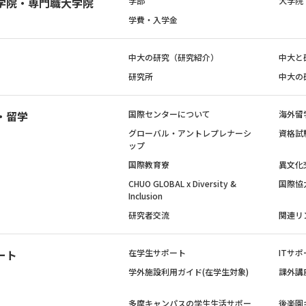
学院・専門職大学院
学部
大学院
学費・入学金
中大の研究（研究紹介）
中大と
研究所
中大の
・留学
国際センターについて
海外留
グローバル・アントレプレナーシ
資格試
ップ
国際教育寮
異文化
CHUO GLOBAL x Diversity &
国際協
Inclusion
研究者交流
関連リ
ート
在学生サポート
ITサポ
学外施設利用ガイド(在学生対象)
課外講
多摩キャンパスの学生生活サポー
後楽園