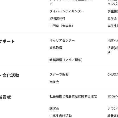
ト
ャンパ
ダイバーシティセンター
学生相
証明書発行
奨学金
白門祭（大学祭）
学生生
サポート
キャリアセンター
地方へ
資格取得
法曹(
格
教職課程（文系／理系）
・文化活動
スポーツ振興
CHUO
学友会
域貢献
社会連携と社会貢献に関する理念
SDG
講演会
ボラン
中高生向け活動
教養番