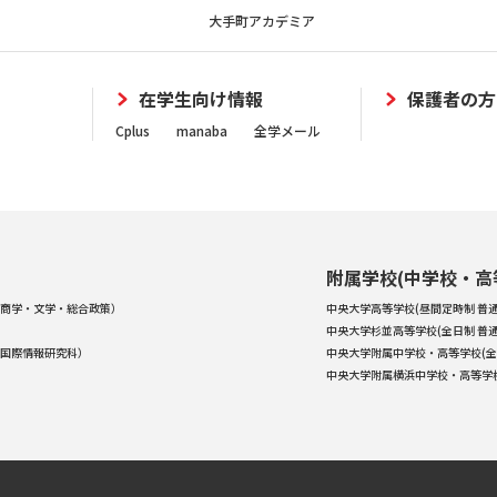
大手町アカデミア
在学生向け情報
保護者の方
Cplus
manaba
全学メール
附属学校(中学校・高
商学・文学・総合政策）
中央大学高等学校(昼間定時制 普通
中央大学杉並高等学校(全日制 普通
国際情報研究科）
中央大学附属中学校・高等学校(全
中央大学附属横浜中学校・高等学校