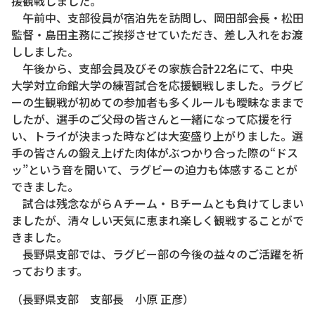
援観戦しました。
午前中、支部役員が宿泊先を訪問し、岡田部会長・松田
監督・島田主務にご挨拶させていただき、差し入れをお渡
ししました。
午後から、支部会員及びその家族合計22名にて、中央
大学対立命館大学の練習試合を応援観戦しました。ラグビ
ーの生観戦が初めての参加者も多くルールも曖昧なままで
したが、選手のご父母の皆さんと一緒になって応援を行
い、トライが決まった時などは大変盛り上がりました。選
手の皆さんの鍛え上げた肉体がぶつかり合った際の“ドス
ッ”という音を聞いて、ラグビーの迫力も体感することが
できました。
試合は残念ながらＡチーム・Ｂチームとも負けてしまい
ましたが、清々しい天気に恵まれ楽しく観戦することがで
きました。
長野県支部では、ラグビー部の今後の益々のご活躍を祈
っております。
（長野県支部 支部長 小原 正彦）