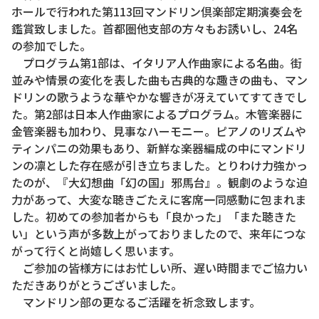
ホールで行われた第113回マンドリン倶楽部定期演奏会を
鑑賞致しました。首都圏他支部の方々もお誘いし、24名
の参加でした。
プログラム第1部は、イタリア人作曲家による名曲。街
並みや情景の変化を表した曲も古典的な趣きの曲も、マン
ドリンの歌うような華やかな響きが冴えていてすてきでし
た。第2部は日本人作曲家によるプログラム。木管楽器に
金管楽器も加わり、見事なハーモニー。ピアノのリズムや
ティンパニの効果もあり、新鮮な楽器編成の中にマンドリ
ンの凛とした存在感が引き立ちました。とりわけ力強かっ
たのが、『大幻想曲「幻の国」邪馬台』。観劇のような迫
力があって、大変な聴きごたえに客席一同感動に包まれま
した。初めての参加者からも「良かった」「また聴きた
い」という声が多数上がっておりましたので、来年につな
がって行くと尚嬉しく思います。
ご参加の皆様方にはお忙しい所、遅い時間までご協力い
ただきありがとうございました。
マンドリン部の更なるご活躍を祈念致します。