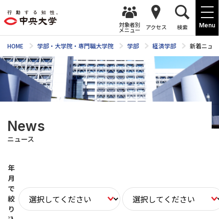
対象者別
Menu
アクセス
検索
メニュー
HOME
学部・大学院・専門職大学院
学部
経済学部
新着ニュー
News
ニュース
年
月
で
絞
り