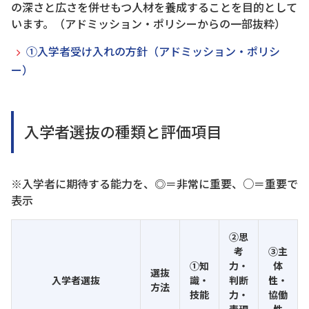
の深さと広さを併せもつ人材を養成することを目的として
います。（アドミッション・ポリシーからの一部抜粋）
①入学者受け入れの方針（アドミッション・ポリシ
ー）
入学者選抜の種類と評価項目
※入学者に期待する能力を、◎＝非常に重要、○＝重要で
表示
②思
考
③主
①知
力・
体
選抜
入学者選抜
識・
判断
性・
方法
技能
力・
協働
表現
性