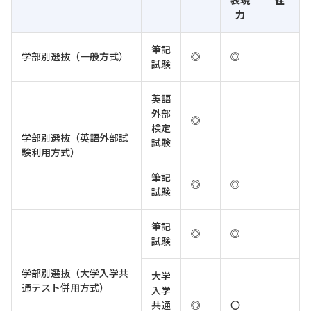
力
筆記
学部別選抜（一般方式）
◎
◎
試験
英語
外部
◎
検定
学部別選抜（英語外部試
試験
験利用方式）
筆記
◎
◎
試験
筆記
◎
◎
試験
学部別選抜（大学入学共
大学
通テスト併用方式）
入学
共通
◎
〇