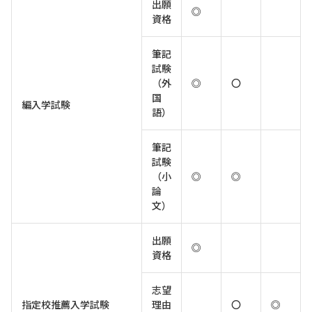
出願
◎
資格
筆記
試験
（外
◎
〇
国
編入学試験
語）
筆記
試験
（小
◎
◎
論
文）
出願
◎
資格
志望
指定校推薦入学試験
理由
〇
◎