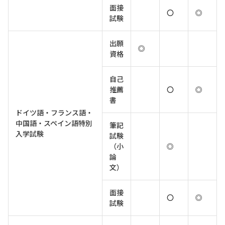
面接
〇
◎
試験
出願
◎
資格
自己
推薦
〇
◎
書
ドイツ語・フランス語・
中国語・スペイン語特別
筆記
入学試験
試験
（小
◎
論
文）
面接
〇
◎
試験