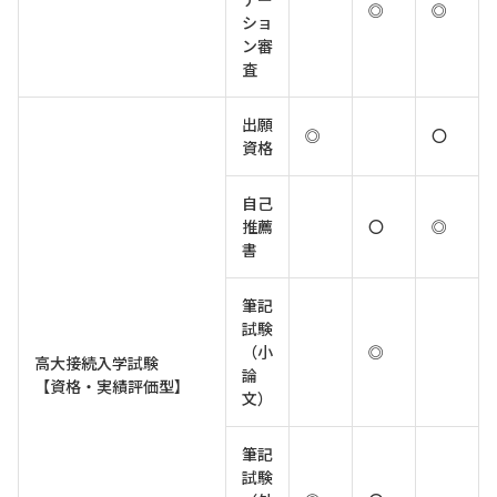
◎
◎
ショ
ン審
査
出願
◎
〇
資格
自己
推薦
〇
◎
書
筆記
試験
（小
◎
高大接続入学試験
論
【資格・実績評価型】
文）
筆記
試験