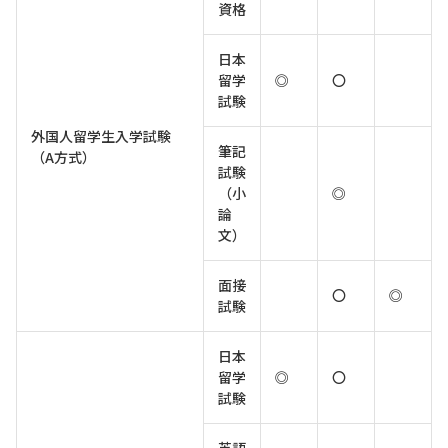
資格
日本
留学
◎
〇
試験
外国人留学生入学試験
筆記
（A方式）
試験
（小
◎
論
文）
面接
〇
◎
試験
日本
留学
◎
〇
試験
英語