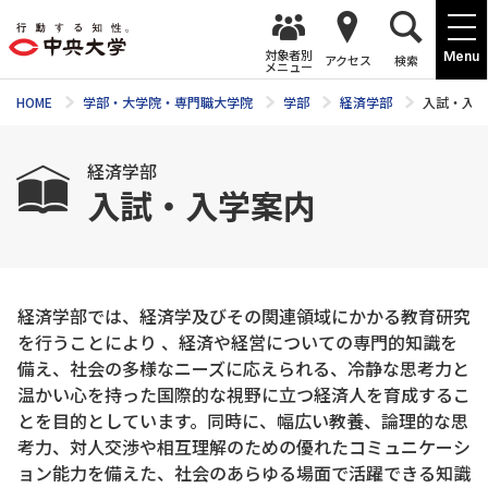
対象者別
Menu
アクセス
検索
メニュー
HOME
学部・大学院・専門職大学院
学部
経済学部
入試・入学
経済学部
入試・入学案内
経済学部では、経済学及びその関連領域にかかる教育研究
を行うことにより 、経済や経営についての専門的知識を
備え、社会の多様なニーズに応えられる、冷静な思考力と
温かい心を持った国際的な視野に立つ経済人を育成するこ
とを目的としています。同時に、幅広い教養、論理的な思
考力、対人交渉や相互理解のための優れたコミュニケーシ
ョン能力を備えた、社会のあらゆる場面で活躍できる知識