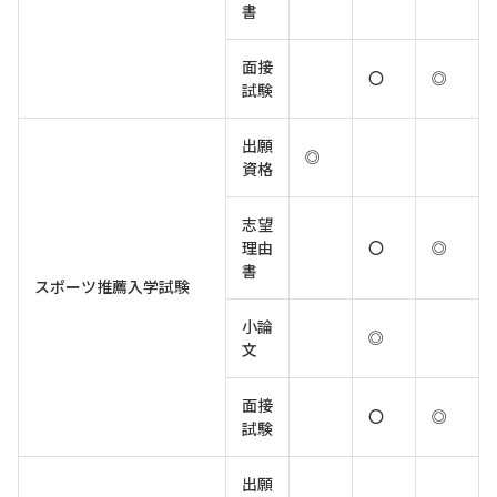
書
面接
〇
◎
試験
出願
◎
資格
志望
理由
〇
◎
書
スポーツ推薦入学試験
小論
◎
文
面接
〇
◎
試験
出願