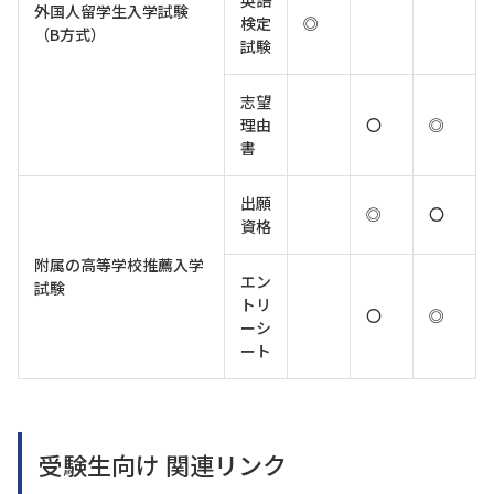
外国人留学生入学試験
検定
◎
（B方式）
試験
志望
理由
〇
◎
書
出願
◎
〇
資格
附属の高等学校推薦入学
エン
試験
トリ
〇
◎
ーシ
ート
受験生向け 関連リンク