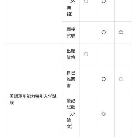
（外
◎
〇
国
語）
面接
〇
◎
試験
出願
◎
資格
自己
推薦
〇
◎
書
英語運用能力特別入学試
筆記
験
試験
（小
◎
論
文）