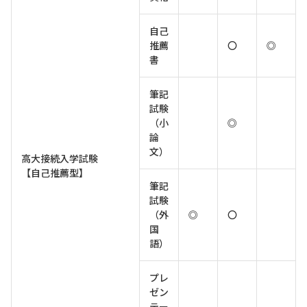
自己
推薦
〇
◎
書
筆記
試験
（小
◎
論
文）
高大接続入学試験
【自己推薦型】
筆記
試験
（外
◎
〇
国
語）
プレ
ゼン
テー