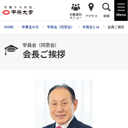
対象者別
Menu
アクセス
検索
メニュー
HOME
卒業生の方
学員会（同窓会）
学員会とは
会長ご挨拶
学員会（同窓会）
会長ご挨拶