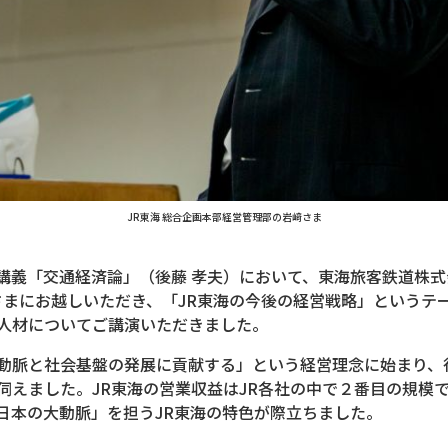
JR東海 総合企画本部経営管理部の岩﨑さま
部の講義「交通経済論」（後藤 孝夫）において、東海旅客鉄道株式
弥さまにお越しいただき、「JR東海の今後の経営戦略」というテ
人材についてご講演いただきました。
動脈と社会基盤の発展に貢献する」という経営理念に始まり、
伺えました。JR東海の営業収益はJR各社の中で２番目の規模で
日本の大動脈」を担うJR東海の特色が際立ちました。