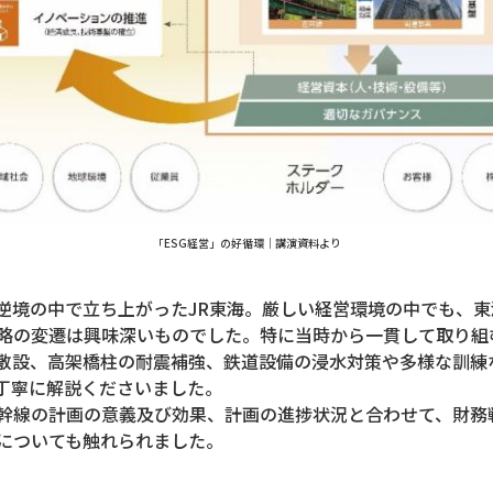
「ESG経営」の好循環｜講演資料より
逆境の中で立ち上がったJR東海。厳しい経営環境の中でも、
略の変遷は興味深いものでした。特に当時から一貫して取り組
敷設、高架橋柱の耐震補強、鉄道設備の浸水対策や多様な訓練
丁寧に解説くださいました。
幹線の計画の意義及び効果、計画の進捗状況と合わせて、財務
についても触れられました。