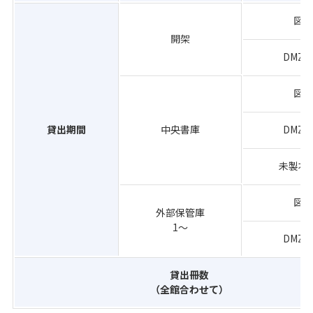
図
開架
DMZ
図
貸出期間
中央書庫
DMZ
未製本
図
外部保管庫
1～
DMZ
貸出冊数
（全館合わせて）