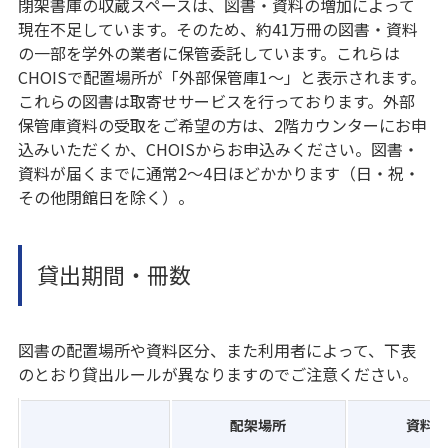
閉架書庫の収蔵スペースは、図書・資料の増加によって
現在不足しています。そのため、約41万冊の図書・資料
の一部を学外の業者に保管委託しています。これらは
CHOISで配置場所が「外部保管庫1〜」と表示されます。
これらの図書は取寄せサービスを行っております。外部
保管庫資料の受取をご希望の方は、2階カウンターにお申
込みいただくか、CHOISからお申込みください。図書・
資料が届くまでに通常2～4日ほどかかります（日・祝・
その他閉館日を除く）。
貸出期間・冊数
図書の配置場所や資料区分、また利用者によって、下表
のとおり貸出ルールが異なりますのでご注意ください。
配架場所
資料