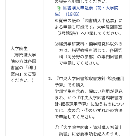
の宛先へ申請してください。
図書購入申込票（商・大学院
生）（16KB）
※従来の紙の「図書購入申込票」に
よる申請も可能です。大学院図書室
（2号館5階）へ申請してください。
②経済学研究科・商学研究科以外の
大学院生
方は、指導教授を通じて、各研究
（専門職大学
科（同分野の学部）の専門図書費
院の方は各図
で申請してください。
書室の「利用
案内」をご覧
『中央大学図書館収書方針-館長運用
ください。）
予算』での購入
学部学生を含め、幅広い利用が見込
まれ、かつ『中央大学図書館収書方
針-館長運用予算』に沿うものについ
ては、次の①・②のいずれかの方法
で申請してください。
①「大学院生図書・資料購入希望申
請書」に必要事項を記入のうえ、