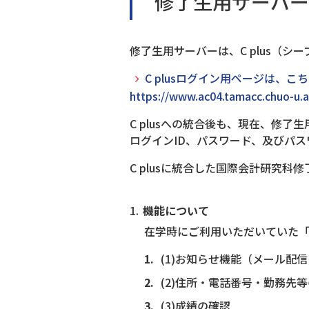
修了生用サーバーの
修了生用サーバーは、C plus（シ
C plusログイン用ページは、こ
https://www.ac04.tamacc.chuo-u.a
C plusへの統合後も、現在、修
ログインID、パスワード、及びパ
C plusに統合した国際会計研究
機能について
在学時にご利用いただいていた「
(1)お知らせ機能（メール配
(2)住所・電話番号・勤務先
(3)成績の確認