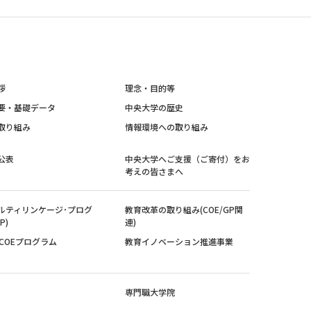
拶
理念・目的等
要・基礎データ
中央大学の歴史
取り組み
情報環境への取り組み
公表
中央大学へご支援（ご寄付）をお
考えの皆さまへ
ルティリンケージ･プログ
教育改革の取り組み(COE/GP関
P)
連)
紀COEプログラム
教育イノベーション推進事業
専門職大学院