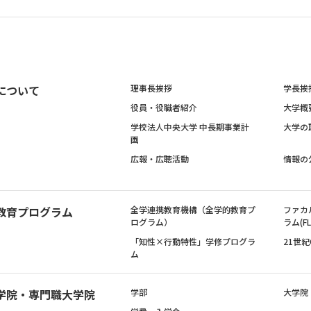
について
理事長挨拶
学長挨
役員・役職者紹介
大学概
学校法人中央大学 中長期事業計
大学の
画
広報・広聴活動
情報の
教育プログラム
全学連携教育機構（全学的教育プ
ファカ
ログラム）
ラム(FL
「知性×行動特性」学修プログラ
21世
ム
学院・専門職大学院
学部
大学院