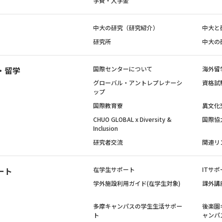
学費・入学金
中大の研究（研究紹介）
中大と
研究所
中大の
・留学
国際センターについて
海外留
グローバル・アントレプレナーシ
資格試
ップ
国際教育寮
異文化
CHUO GLOBAL x Diversity &
国際協
Inclusion
研究者交流
関連リ
ート
在学生サポート
ITサポ
学外施設利用ガイド(在学生対象)
課外講
多摩キャンパスの学生生活サポー
後楽園
ト
ャンパ