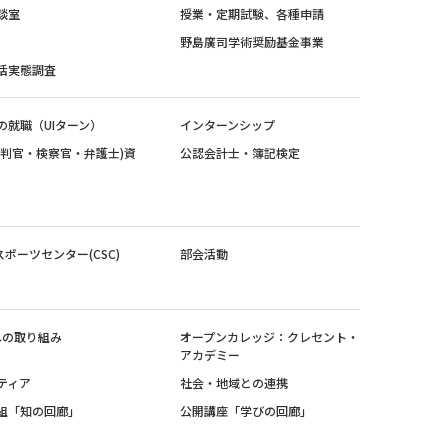
談室
授業・定期試験、各種申請
野島廣司学術奨励基金事業
活実態調査
の就職（UIターン）
インターンシップ
裁判官・検察官・弁護士)資
公認会計士・簿記検定
スポーツセンター(CSC)
部会活動
sへの取り組み
オープンカレッジ：クレセント・
アカデミー
ティア
社会・地域との連携
組「知の回廊」
公開講座「学びの回廊」