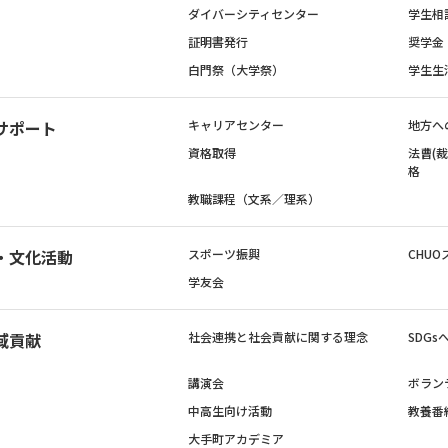
ダイバーシティセンター
学生相
証明書発行
奨学金
白門祭（大学祭）
学生生
サポート
キャリアセンター
地方へ
資格取得
法曹(
格
教職課程（文系／理系）
・文化活動
スポーツ振興
CHUO
学友会
域貢献
社会連携と社会貢献に関する理念
SDG
講演会
ボラン
中高生向け活動
教養番
大手町アカデミア