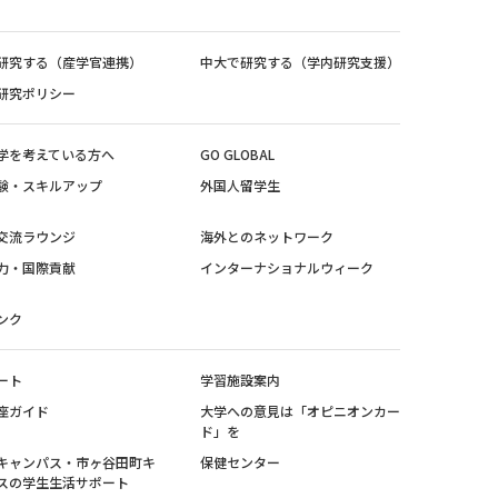
研究する（産学官連携）
中大で研究する（学内研究支援）
研究ポリシー
学を考えている方へ
GO GLOBAL
験・スキルアップ
外国人留学生
交流ラウンジ
海外とのネットワーク
力・国際貢献
インターナショナルウィーク
ンク
ート
学習施設案内
座ガイド
大学への意見は「オピニオンカー
ド」を
キャンパス・市ヶ谷田町キ
保健センター
スの学生生活サポート