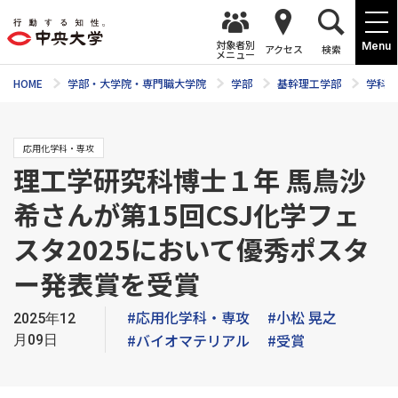
対象者別
Menu
アクセス
検索
メニュー
HOME
学部・大学院・専門職大学院
学部
基幹理工学部
学科紹
応用化学科・専攻
理工学研究科博士１年 馬鳥沙
希さんが第15回CSJ化学フェ
スタ2025において優秀ポスタ
ー発表賞を受賞
#応用化学科・専攻
#小松 晃之
2025年12
#バイオマテリアル
#受賞
月09日