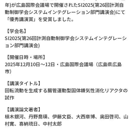
年)が広島国際会議場で開催されたSI2025(第26回計測自
動制御学会システムインテグレーション部門講演会)にて
「優秀講演賞」を受賞しました。
【学会名】
SI2025(第26回計測自動制御学会システムインテグレーシ
ョン部門講演会)
【開催日時・場所】
2025年12月10日～12日・広島国際会議場（広島県広島
市）
【講演タイトル】
回転流動を生成する腸管運動型固体嫌気性消化リアクタの
試作
【講演論文著者】
植木銀河、丹野喬瑛、伊藤文臣、大西章博、奥田啓司、山
村寛、喜納琉日、中村太郎