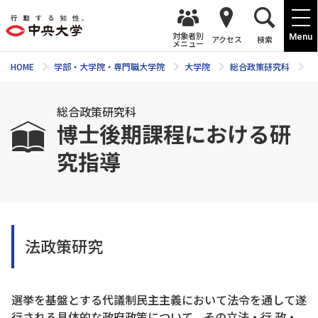
対象者別
Menu
アクセス
検索
メニュー
HOME
学部・大学院・専門職大学院
大学院
総合政策研究科
総
総合政策研究科
博士後期課程における研
究指導
法政策研究
選挙を基盤とする代議制民主主義において法令を通して遂
行される具体的な政府政策について、その立法・行 政・