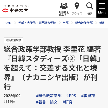
対象者別
Menu
アクセス
検索
メニュー
HOME
学部・大学院・専門職大学院
学部
総合政策学部
新着ニ
総合政策学部
総合政策学部教授 李里花 編著
『日韓スタディーズ②「日韓」
を超えて：交差する文化と境
界』（ナカニシヤ出版）が刊
行
#総合政策学部
#FPS
#李里花
2025年09
#著書・論文
#研究
月19日