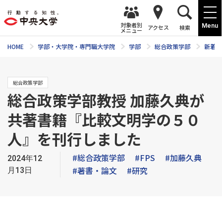
対象者別
Menu
アクセス
検索
メニュー
HOME
学部・大学院・専門職大学院
学部
総合政策学部
新着ニ
総合政策学部
総合政策学部教授 加藤久典が
共著書籍『比較文明学の５０
人』を刊行しました
#総合政策学部
#FPS
#加藤久典
2024年12
#著書・論文
#研究
月13日