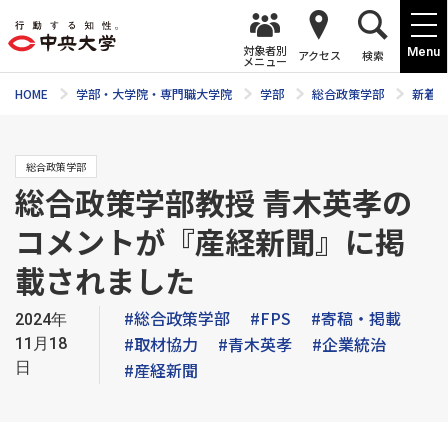
対象者別
Menu
アクセス
検索
メニュー
HOME
学部・大学院・専門職大学院
学部
総合政策学部
新着ニ
総合政策学部
総合政策学部教授 青木英孝の
コメントが『産経新聞』に掲
載されました
#総合政策学部
#FPS
#寄稿・掲載
2024年
#取材協力
#青木英孝
#企業統治
11月18
日
#産経新聞