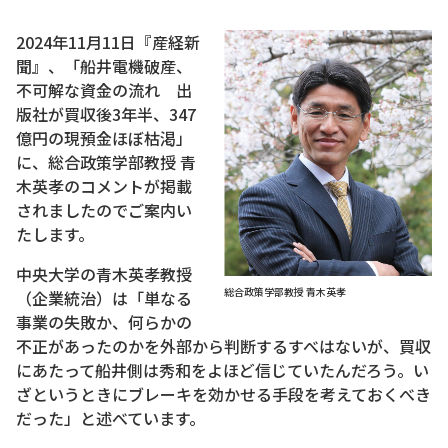
2024年11月11日『産経新
聞』、「船井電機破産、
不可解な資金の流れ 出
版社が買収後3年半、347
億円の現預金ほぼ枯渇」
に、総合政策学部教授 青
木英孝のコメントが掲載
されましたのでご案内い
たします。
中央大学の青木英孝教授
総合政策学部教授 青木英孝
（企業統治）は「単なる
事業の失敗か、何らかの
不正があったのかを外部から判断するすべはないが、買収
にあたって船井側は秀和をよほど信じていたんだろう。い
ざというときにブレーキを効かせる手段を考えておくべき
だった」と述べています。