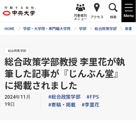
対象者別
Menu
アクセス
検索
メニュー
HOME
学部・大学院・専門職大学院
学部
総合政策学部
新着ニ
総合政策学部
総合政策学部教授 李里花が執
筆した記事が『じんぶん堂』
に掲載されました
#総合政策学部
#FPS
2024年11月
#寄稿・掲載
#李里花
19日