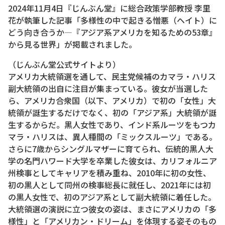
2024年11月4日『じんぶん堂』に総合政策学部教授 李里
花が執筆した記事「多様性の中で起きる憎悪（ヘイト）に
どう向き合うか―『アジア系アメリカを知るための53章』
から見る世界」が掲載されました。
（じんぶん堂公式サイトより）
アメリカ大統領選を通して、民主党候補のカマラ・ハリス
副大統領の出自に注目が集まっている。彼女が当選した
ら、アメリカ合衆国（以下、アメリカ）で初の「女性」大
統領が誕生するだけでなく、初の「アジア系」大統領が誕
生するからだ。黒人女性であり、インド系ルーツをもつカ
マラ・ハリスは、異人種間の「ミックスルーツ」である。
さらに7歳からシングルマザーに育てられ、伝統的黒人大
学の名門ハワード大学を卒業した彼女は、カリフォルニア
州検事としてキャリアを積み重ね、2010年に初の女性、
初の黒人として同州の検事総長に就任し、2021年には初
の黒人女性で、初のアジア系として副大統領に着任した。
大統領選の演説に立つ彼女の姿は、まさにアメリカの「多
様性」と「アメリカン・ドリーム」を体現する姿そのもの