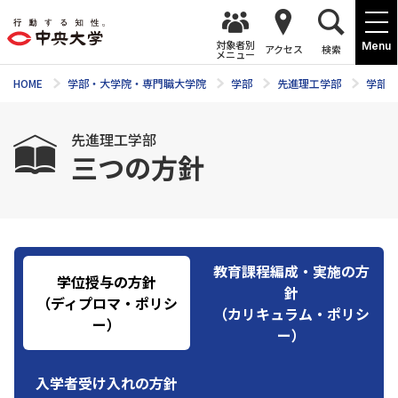
対象者別
Menu
アクセス
検索
メニュー
HOME
学部・大学院・専門職大学院
学部
先進理工学部
学部案
先進理工学部
三つの方針
教育課程編成・実施の方
学位授与の方針
針
（ディプロマ・ポリシ
（カリキュラム・ポリシ
ー）
ー）
入学者受け入れの方針