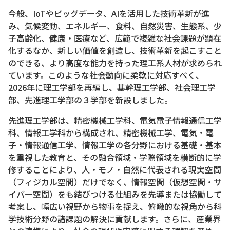
今般、IoTやビッグデータ、AIを活用した技術革新が進
み、気候変動、エネルギー、食料、自然災害、生態系、少
子高齢化、健康・医療など、広範で複雑な社会課題が顕在
化するなか、新しい価値を創造し、技術革新を起こすこと
のできる、より高度な能力を持った理工系人材が求められ
ています。このような社会動向に柔軟に対応すべく、
2026年に理工学部を再編し、基幹理工学部、社会理工学
部、先進理工学部の３学部を新設しました。
先進理工学部は、精密機械工学科、電気電子情報通信工学
科、情報工学科から構成され、精密機械工学、電気・電
子・情報通信工学、情報工学の各分野における基礎・基本
を重視した教育と、その融合領域・学際領域を横断的に学
修することにより、人・モノ・自然に代表される現実空間
（フィジカル空間）だけでなく、情報空間（仮想空間・サ
イバー空間）をも結びつける仕組みを先導または協働して
考案し、幅広い視野から物事を捉え、俯瞰的な視角から科
学技術分野の諸課題の解決に貢献します。さらに、産業界