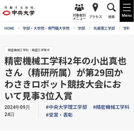
対象者別
Menu
アクセス
検索
メニュー
HOME
学部・大学院・専門職大学院
学部
先進理工学部
学科紹
精密機械工学科・精密工学専攻
精密機械工学科2年の小出真也
さん（精研所属）が第29回か
わさきロボット競技大会にお
いて見事3位入賞
#中央大学理工学部
#精密機械工学科
2024年09月
#受賞・表彰
24日