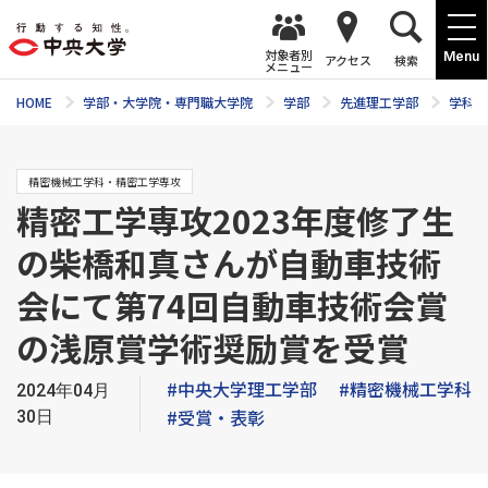
対象者別
Menu
アクセス
検索
メニュー
HOME
学部・大学院・専門職大学院
学部
先進理工学部
学科紹
精密機械工学科・精密工学専攻
精密工学専攻2023年度修了生
の柴橋和真さんが自動車技術
会にて第74回自動車技術会賞
の浅原賞学術奨励賞を受賞
#中央大学理工学部
#精密機械工学科
2024年04月
#受賞・表彰
30日