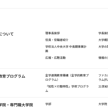
について
理事長挨拶
学長挨
役員・役職者紹介
大学概
学校法人中央大学 中長期事業計
大学の
画
広報・広聴活動
情報の
教育プログラム
全学連携教育機構（全学的教育プ
ファカ
ログラム）
ラム(FL
「知性×行動特性」学修プログラ
21世
ム
学院・専門職大学院
学部
大学院