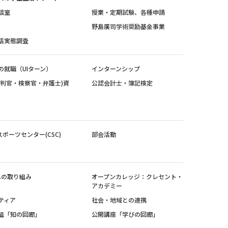
談室
授業・定期試験、各種申請
野島廣司学術奨励基金事業
活実態調査
の就職（UIターン）
インターンシップ
裁判官・検察官・弁護士)資
公認会計士・簿記検定
スポーツセンター(CSC)
部会活動
sへの取り組み
オープンカレッジ：クレセント・
アカデミー
ティア
社会・地域との連携
組「知の回廊」
公開講座「学びの回廊」