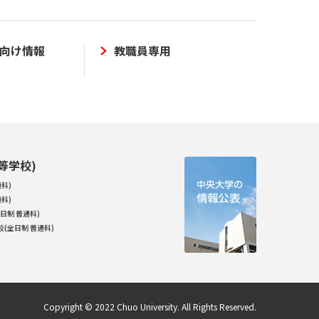
向け情報
教職員専用
等学校)
科)
科)
日制 普通科)
(全日制 普通科)
Copyright © 2022 Chuo University. All Rights Reserved.