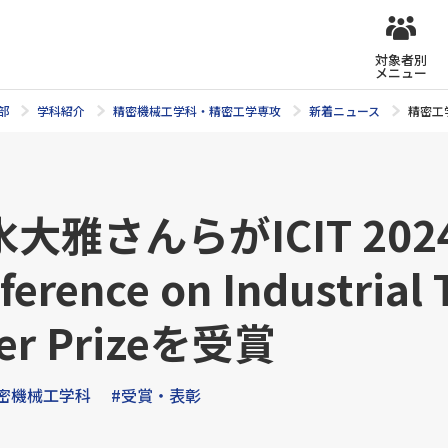
対象者別
メニュー
部
学科紹介
精密機械工学科・精密工学専攻
新着ニュース
精密工学専
んらがICIT 2024 (T
nference on Industria
per Prizeを受賞
密機械工学科
#受賞・表彰