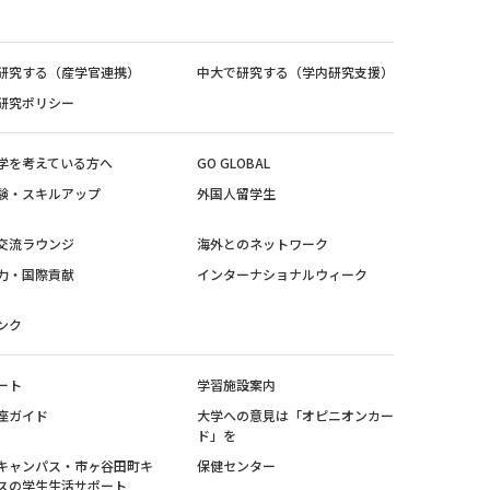
研究する（産学官連携）
中大で研究する（学内研究支援）
研究ポリシー
学を考えている方へ
GO GLOBAL
験・スキルアップ
外国人留学生
交流ラウンジ
海外とのネットワーク
力・国際貢献
インターナショナルウィーク
ンク
ート
学習施設案内
座ガイド
大学への意見は「オピニオンカー
ド」を
キャンパス・市ヶ谷田町キ
保健センター
スの学生生活サポート