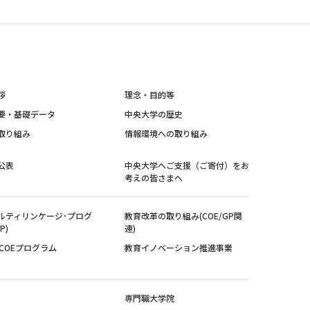
拶
理念・目的等
要・基礎データ
中央大学の歴史
取り組み
情報環境への取り組み
公表
中央大学へご支援（ご寄付）をお
考えの皆さまへ
ルティリンケージ･プログ
教育改革の取り組み(COE/GP関
P)
連)
紀COEプログラム
教育イノベーション推進事業
専門職大学院