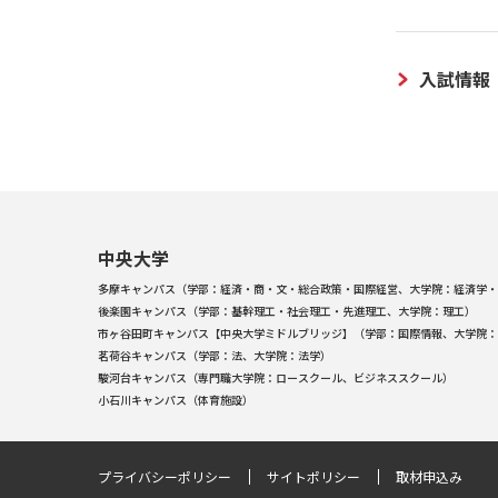
入試情報
中央大学
多摩キャンパス（学部：経済・商・文・総合政策・国際経営、大学院：経済学・
後楽園キャンパス（学部：基幹理工・社会理工・先進理工、大学院：理工）
市ヶ谷田町キャンパス【中央大学ミドルブリッジ】（学部：国際情報、大学院：
茗荷谷キャンパス（学部：法、大学院：法学）
駿河台キャンパス（専門職大学院：ロースクール、ビジネススクール）
小石川キャンパス（体育施設）
プライバシーポリシー
サイトポリシー
取材申込み