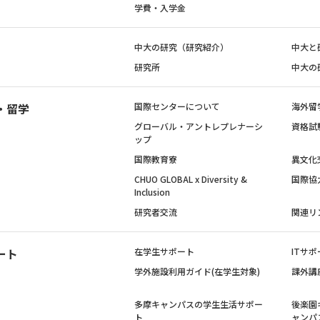
学費・入学金
中大の研究（研究紹介）
中大と
研究所
中大の
・留学
国際センターについて
海外留
グローバル・アントレプレナーシ
資格試
ップ
国際教育寮
異文化
CHUO GLOBAL x Diversity &
国際協
Inclusion
研究者交流
関連リ
ート
在学生サポート
ITサポ
学外施設利用ガイド(在学生対象)
課外講
多摩キャンパスの学生生活サポー
後楽園
ト
ャンパ