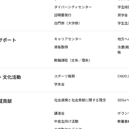
ダイバーシティセンター
学生相
証明書発行
奨学金
白門祭（大学祭）
学生生
サポート
キャリアセンター
地方へ
資格取得
法曹(
格
教職課程（文系／理系）
・文化活動
スポーツ振興
CHUO
学友会
域貢献
社会連携と社会貢献に関する理念
SDG
講演会
ボラン
中高生向け活動
教養番