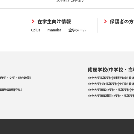
大手町アカデミア
在学生向け情報
保護者の方
Cplus
manaba
全学メール
附属学校(中学校・高
商学・文学・総合政策）
中央大学高等学校(昼間定時制 普通
中央大学杉並高等学校(全日制 普通
国際情報研究科）
中央大学附属中学校・高等学校(全
中央大学附属横浜中学校・高等学校