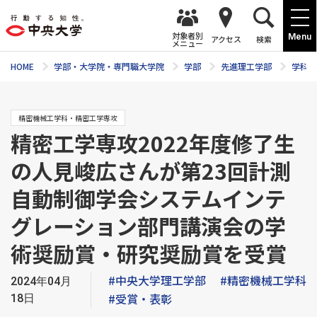
対象者別
Menu
アクセス
検索
メニュー
HOME
学部・大学院・専門職大学院
学部
先進理工学部
学科紹
精密機械工学科・精密工学専攻
精密工学専攻2022年度修了生
の人見峻広さんが第23回計測
自動制御学会システムインテ
グレーション部門講演会の学
術奨励賞・研究奨励賞を受賞
#中央大学理工学部
#精密機械工学科
2024年04月
#受賞・表彰
18日