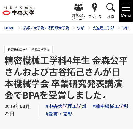
対象者別
Menu
アクセス
検索
メニュー
HOME
学部・大学院・専門職大学院
学部
先進理工学部
学科紹
精密機械工学科・精密工学専攻
精密機械工学科4年生 金森公平
さんおよび古谷拓己さんが日
本機械学会 卒業研究発表講演
会でBPAを受賞しました．
#中央大学理工学部
#精密機械工学科
2019年03月
#受賞・表彰
22日