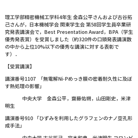
理工学部精密機械工学科4年生 金森公平さんおよび古谷拓
己さんが，日本機械学会 関東学生会 第58回学生員卒業研
究発表講演会で，Best Presentation Award，BPA（学生
優秀発表賞）を受賞しました（約320件の口頭発表講演数
の中から上位10%以下の優秀な講演に対する表彰で
す）．
【受賞講演】
講演番号1107 「無電解Ni-Pめっき膜の密着耐久性に及ぼ
す熱処理の影響」
中央大学 金森公平，齋藤佑朔，山田剛史，米津
明生
講演番号910 「ひずみを利用したグラフェンのナノ空孔形
成手法」
中央大学 古谷拓己，宮本和典，米津明生 コロンビ