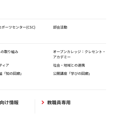
スポーツセンター(CSC)
部会活動
sへの取り組み
オープンカレッジ：クレセント・
アカデミー
ティア
社会・地域との連携
組「知の回廊」
公開講座「学びの回廊」
向け情報
教職員専用