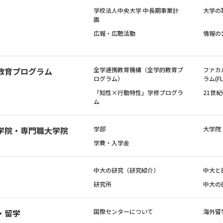
学校法人中央大学 中長期事業計
大学の
画
広報・広聴活動
情報の
教育プログラム
全学連携教育機構（全学的教育プ
ファカ
ログラム）
ラム(FL
「知性×行動特性」学修プログラ
21世
ム
学院・専門職大学院
学部
大学院
学費・入学金
中大の研究（研究紹介）
中大と
研究所
中大の
・留学
国際センターについて
海外留