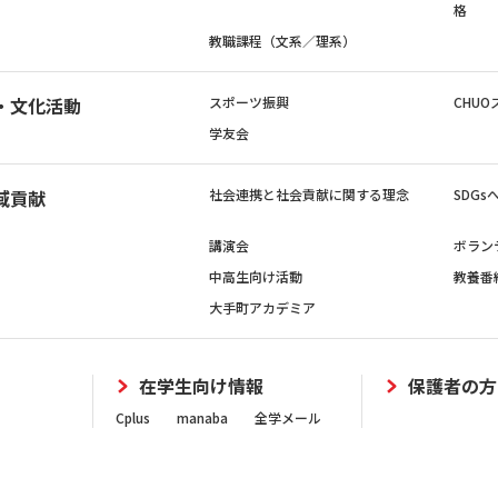
格
教職課程（文系／理系）
・文化活動
スポーツ振興
CHUO
学友会
域貢献
社会連携と社会貢献に関する理念
SDG
講演会
ボラン
中高生向け活動
教養番
大手町アカデミア
在学生向け情報
保護者の方
Cplus
manaba
全学メール