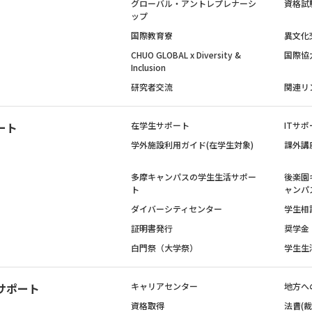
グローバル・アントレプレナーシ
資格試
ップ
国際教育寮
異文化
CHUO GLOBAL x Diversity &
国際協
Inclusion
研究者交流
関連リ
ート
在学生サポート
ITサポ
学外施設利用ガイド(在学生対象)
課外講
多摩キャンパスの学生生活サポー
後楽園
ト
ャンパ
ダイバーシティセンター
学生相
証明書発行
奨学金
白門祭（大学祭）
学生生
サポート
キャリアセンター
地方へ
資格取得
法曹(