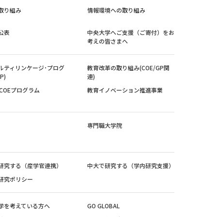
取り組み
情報環境への取り組み
公表
中央大学へご支援（ご寄付）をお
考えの皆さまへ
ルティリンケージ･プログ
教育改革の取り組み(COE/GP関
P)
連)
紀COEプログラム
教育イノベーション推進事業
専門職大学院
研究する（産学官連携）
中大で研究する（学内研究支援）
研究ポリシー
学を考えている方へ
GO GLOBAL