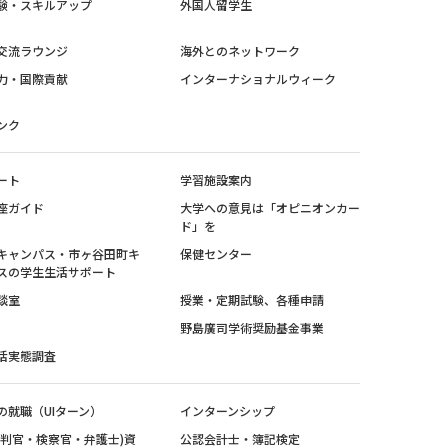
験・スキルアップ
外国人留学生
交流ラウンジ
海外とのネットワーク
力・国際貢献
インターナショナルウィーク
ンク
ート
学習施設案内
座ガイド
大学への意見は「オピニオンカー
ド」を
キャンパス・市ヶ谷田町キ
保健センター
スの学生生活サポート
談室
授業・定期試験、各種申請
野島廣司学術奨励基金事業
活実態調査
の就職（UIターン）
インターンシップ
裁判官・検察官・弁護士)資
公認会計士・簿記検定