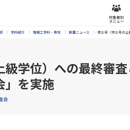
対象者別
メニュー
部
学科紹介
情報工学科・専攻
新着ニュース
修士号（学士号の上
上級学位）への最終審査
会」を実施
査会