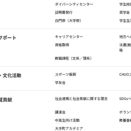
ダイバーシティセンター
学生相
証明書発行
奨学金
白門祭（大学祭）
学生生
サポート
キャリアセンター
地方へ
資格取得
法曹(
格
教職課程（文系／理系）
・文化活動
スポーツ振興
CHUO
学友会
域貢献
社会連携と社会貢献に関する理念
SDG
講演会
ボラン
中高生向け活動
教養番
大手町アカデミア