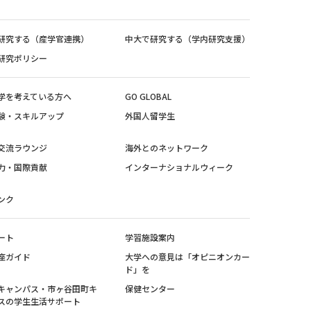
研究する（産学官連携）
中大で研究する（学内研究支援）
研究ポリシー
学を考えている方へ
GO GLOBAL
験・スキルアップ
外国人留学生
交流ラウンジ
海外とのネットワーク
力・国際貢献
インターナショナルウィーク
ンク
ート
学習施設案内
座ガイド
大学への意見は「オピニオンカー
ド」を
キャンパス・市ヶ谷田町キ
保健センター
スの学生生活サポート