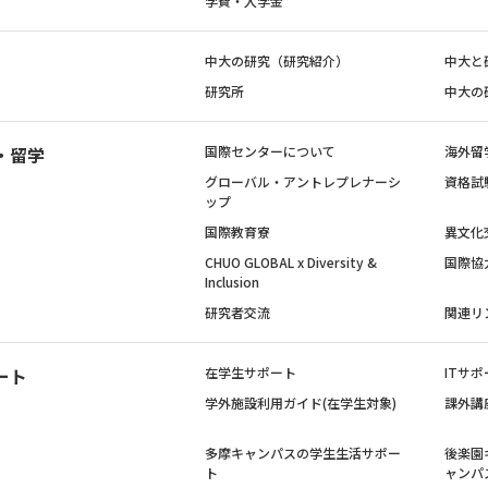
学費・入学金
中大の研究（研究紹介）
中大と
研究所
中大の
・留学
国際センターについて
海外留
グローバル・アントレプレナーシ
資格試
ップ
国際教育寮
異文化
CHUO GLOBAL x Diversity &
国際協
Inclusion
研究者交流
関連リ
ート
在学生サポート
ITサポ
学外施設利用ガイド(在学生対象)
課外講
多摩キャンパスの学生生活サポー
後楽園
ト
ャンパ