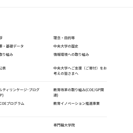
拶
理念・目的等
要・基礎データ
中央大学の歴史
取り組み
情報環境への取り組み
公表
中央大学へご支援（ご寄付）をお
考えの皆さまへ
ルティリンケージ･プログ
教育改革の取り組み(COE/GP関
P)
連)
紀COEプログラム
教育イノベーション推進事業
専門職大学院