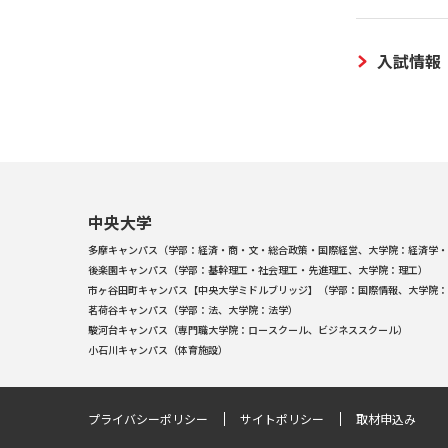
入試情報
中央大学
多摩キャンパス（学部：経済・商・文・総合政策・国際経営、大学院：経済学・
後楽園キャンパス（学部：基幹理工・社会理工・先進理工、大学院：理工）
市ヶ谷田町キャンパス【中央大学ミドルブリッジ】（学部：国際情報、大学院：
茗荷谷キャンパス（学部：法、大学院：法学）
駿河台キャンパス（専門職大学院：ロースクール、ビジネススクール）
小石川キャンパス（体育施設）
プライバシーポリシー
サイトポリシー
取材申込み