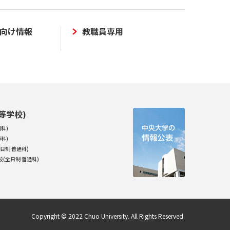
向け情報
教職員専用
等学校)
科)
科)
日制 普通科)
(全日制 普通科)
Copyright © 2022 Chuo University. All Rights Reserved.