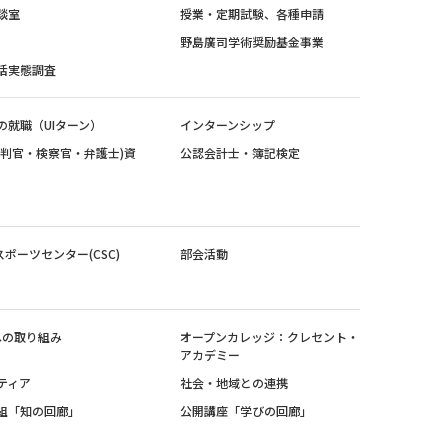
談室
授業・定期試験、各種申請
野島廣司学術奨励基金事業
活実態調査
の就職（UIターン）
インターンシップ
裁判官・検察官・弁護士)資
公認会計士・簿記検定
スポーツセンター(CSC)
部会活動
sへの取り組み
オープンカレッジ：クレセント・
アカデミー
ティア
社会・地域との連携
組「知の回廊」
公開講座「学びの回廊」