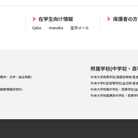
在学生向け情報
保護者の方
Cplus
manaba
全学メール
附属学校(中学校・高
商学・文学・総合政策）
中央大学高等学校(昼間定時制 普通
中央大学杉並高等学校(全日制 普通
国際情報研究科）
中央大学附属中学校・高等学校(全
中央大学附属横浜中学校・高等学校