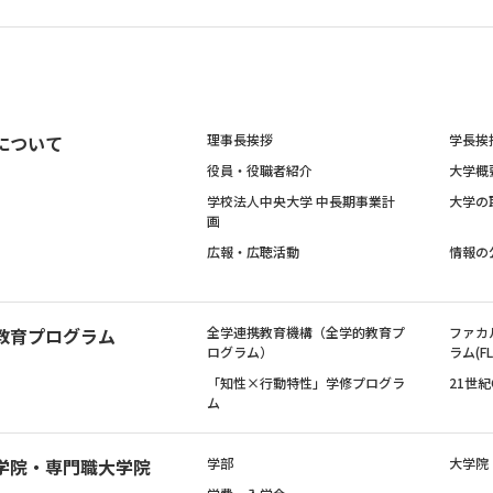
について
理事長挨拶
学長挨
役員・役職者紹介
大学概
学校法人中央大学 中長期事業計
大学の
画
広報・広聴活動
情報の
教育プログラム
全学連携教育機構（全学的教育プ
ファカ
ログラム）
ラム(FL
「知性×行動特性」学修プログラ
21世
ム
学院・専門職大学院
学部
大学院