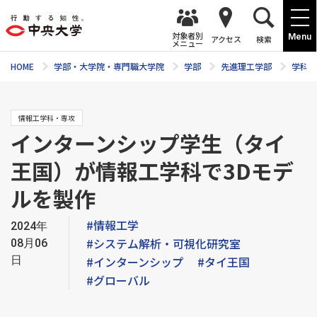
対象者別
Menu
アクセス
検索
メニュー
HOME
学部・大学院・専門職大学院
学部
先進理工学部
学科紹
情報工学科・専攻
インターンシップ学生（タイ
王国）が情報工学科で3Dモデ
ルを製作
#情報工学
2024年
#システム解析・可視化研究室
08月06
日
#インターンシップ
#タイ王国
#グローバル