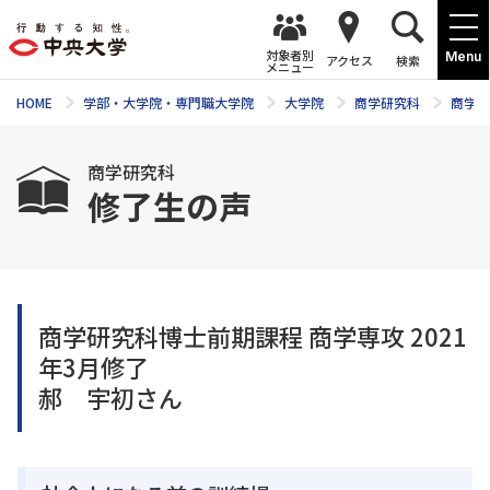
対象者別
Menu
アクセス
検索
メニュー
HOME
学部・大学院・専門職大学院
大学院
商学研究科
商学研
商学研究科
修了生の声
商学研究科博士前期課程 商学専攻 2021
年3月修了
郝 宇初さん