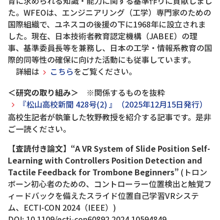
育に求められる知識・能力に関する基準作りに貢献しまし
た。WFEOは、エンジニアリング（工学）専門家のための
国際組織で、ユネスコの後援の下に1968年に設立されま
した。現在、日本技術者教育認定機構（JABEE）の理
事、基準委員長等を兼務し、日本の工学・情報系教育の国
際的同等性の確保に向けた活動にも従事しています。
詳細は
こちら
をご覧ください。
＜研究の取り組み＞
※関係するものを抜粋
『松山高校新聞 428号(2) 』（2025年12月15日発行）
高校生記者が執筆した牧野教授を紹介する記事です。是非
ご一読ください。
【査読付き論文】“A VR System of Slide Position Self-
Learning with Controllers Position Detection and
Tactile Feedback for Trombone Beginners”
(トロン
ボーン初心者のための、コントローラー位置検出と触覚フ
ィードバックを備えたスライド位置自己学習VRシステ
ム、ECTI-CON 2024（IEEE）)
DOI: 10.1109/ecti-con60892.2024.10594849