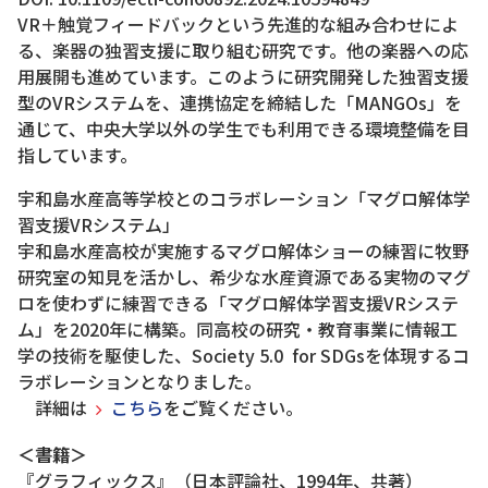
VR＋触覚フィードバックという先進的な組み合わせによ
る、楽器の独習支援に取り組む研究です。他の楽器への応
用展開も進めています。このように研究開発した独習支援
型のVRシステムを、連携協定を締結した「MANGOs」を
通じて、中央大学以外の学生でも利用できる環境整備を目
指しています。
宇和島水産高等学校とのコラボレーション「マグロ解体学
習支援VRシステム」
宇和島水産高校が実施するマグロ解体ショーの練習に牧野
研究室の知見を活かし、希少な水産資源である実物のマグ
ロを使わずに練習できる「マグロ解体学習支援VRシステ
ム」を2020年に構築。同高校の研究・教育事業に情報工
学の技術を駆使した、Society 5.0 for SDGsを体現するコ
ラボレーションとなりました。
詳細は
こちら
をご覧ください。
＜書籍＞
『グラフィックス』（日本評論社、1994年、共著）