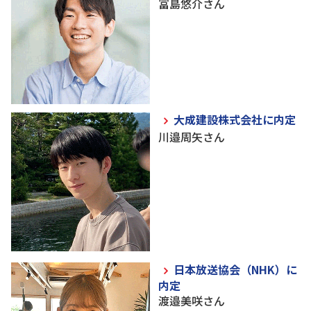
冨島悠介さん
大成建設株式会社に内定
川邉周矢さん
日本放送協会（NHK）に
内定
渡邉美咲さん