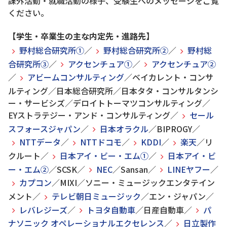
課外活動・就職活動の様子、受験生へのメッセージをご覧
ください。
【学生・卒業生の主な内定先・進路先】
野村総合研究所①
／
野村総合研究所②
／
野村総
合研究所③
／
アクセンチュア①
／
アクセンチュア②
／
アビームコンサルティング
／ベイカレント・コンサ
ルティング／日本総合研究所／日本タタ・コンサルタンシ
ー・サービシズ／デロイトトーマツコンサルティング／
EYストラテジー・アンド・コンサルティング／
セール
スフォースジャパン
／
日本オラクル
／BIPROGY／
NTTデータ
／
NTTドコモ
／
KDDI
／
楽天
／リ
クルート／
日本アイ・ビー・エム①
／
日本アイ・ビ
ー・エム②
／SCSK／
NEC
／Sansan／
LINEヤフー
／
カプコン
／MIXI／ソニー・ミュージックエンタテイン
メント／
テレビ朝日ミュージック
／エン・ジャパン／
レバレジーズ
／
トヨタ自動車
／日産自動車／
パ
ナソニック オペレーショナルエクセレンス
／
日立製作