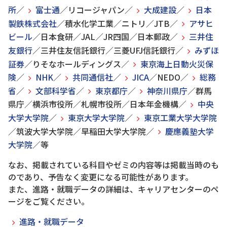
所
／
富士通
／リコージャパン／
大成建設
／
日本
製鉄株式会社
／積水化学工業／ニトリ／JTB／
アサヒ
ビール
／日本食研／JAL／JR四国／日本郵政／
三井住
友銀行
／三井住友信託銀行／三菱UFJ信託銀行／
みずほ
証券
／りそなホールディングス／
東京海上日動火災保
険
／
NHK
／
共同通信社
／
JICA
／NEDO／
総務
省
／
文部科学省
／
東京都庁
／
神奈川県庁
／群馬
県庁／横浜市役所／札幌市役所／日本年金機構／
中央
大学大学院
／
東京大学大学院
／
東京工業大学大学院
／筑波大学大学院／早稲田大学大学院／
慶應義塾大学
大学院
／等
なお、掲載されている科目やゼミの内容等は掲載当時のも
のであり、予告なく変更になる可能性があります。
また、進路・就職データの詳細は、キャリアセンターのペ
ージをご覧ください。
進路・就職データ