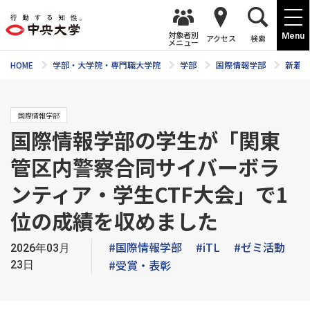
対象者別
Menu
アクセス
検索
メニュー
HOME
学部・大学院・専門職大学院
学部
国際情報学部
新着ニ
国際情報学部
国際情報学部の学生が「関東
管区内警察合同サイバーボラ
ンティア・学生CTF大会」で1
位の成績を収めました
#国際情報学部
#iTL
#ゼミ活動
2026年03月
#受賞・表彰
23日