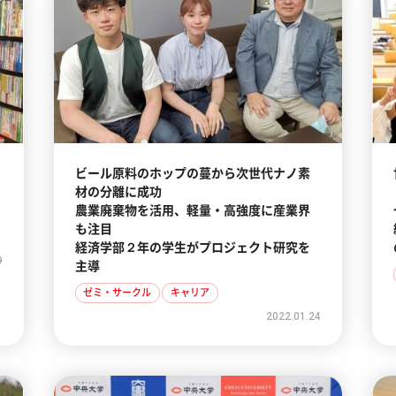
ビール原料のホップの蔓から次世代ナノ素
材の分離に成功
農業廃棄物を活用、軽量・高強度に産業界
も注目
経済学部２年の学生がプロジェクト研究を
9
主導
ゼミ・サークル
キャリア
2022.01.24