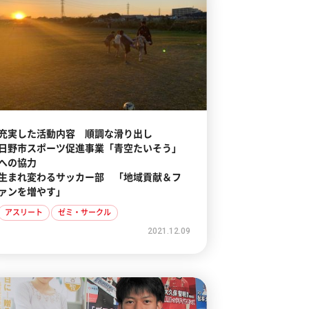
充実した活動内容 順調な滑り出し
日野市スポーツ促進事業「青空たいそう」
への協力
生まれ変わるサッカー部 「地域貢献＆フ
ァンを増やす」
アスリート
ゼミ・サークル
2021.12.09