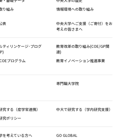
要・基礎データ
中央大学の歴史
取り組み
情報環境への取り組み
公表
中央大学へご支援（ご寄付）をお
考えの皆さまへ
ルティリンケージ･プログ
教育改革の取り組み(COE/GP関
P)
連)
紀COEプログラム
教育イノベーション推進事業
専門職大学院
研究する（産学官連携）
中大で研究する（学内研究支援）
研究ポリシー
学を考えている方へ
GO GLOBAL