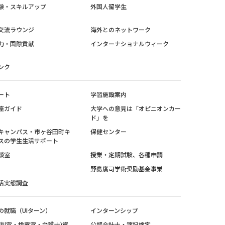
験・スキルアップ
外国人留学生
交流ラウンジ
海外とのネットワーク
力・国際貢献
インターナショナルウィーク
ンク
ート
学習施設案内
座ガイド
大学への意見は「オピニオンカー
ド」を
キャンパス・市ヶ谷田町キ
保健センター
スの学生生活サポート
談室
授業・定期試験、各種申請
野島廣司学術奨励基金事業
活実態調査
の就職（UIターン）
インターンシップ
裁判官・検察官・弁護士)資
公認会計士・簿記検定