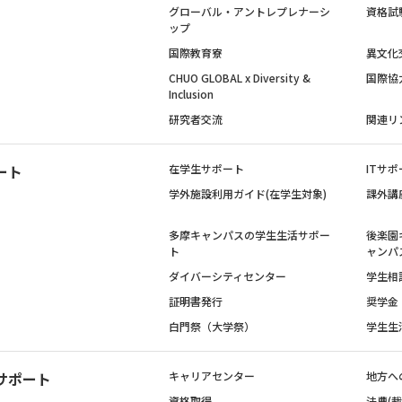
グローバル・アントレプレナーシ
資格試
ップ
国際教育寮
異文化
CHUO GLOBAL x Diversity &
国際協
Inclusion
研究者交流
関連リ
ート
在学生サポート
ITサポ
学外施設利用ガイド(在学生対象)
課外講
多摩キャンパスの学生生活サポー
後楽園
ト
ャンパ
ダイバーシティセンター
学生相
証明書発行
奨学金
白門祭（大学祭）
学生生
サポート
キャリアセンター
地方へ
資格取得
法曹(