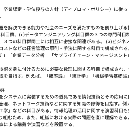
、卒業認定・学位授与の方針（ディプロマ・ポリシー）に従っ
。
題を解決できる能力や社会のニーズを満たすものを創り上げる技
ス科目群、(c)データエンジニアリング科目群の３つの専門科
３つの科目群同士には相互に密接な関連がある。 (a)ビジネ
コストなどの経営管理の原則・手法に関する科目で構成される
チ」「企業データ分析」「サプライチェーン・マネージメント
技術を身に付けるために必要な数理に関する科目で構成され、
成を目指す。例えば、「確率論」「統計学」「機械学習基礎論
目群
をシステムに実装するための道具である情報技術とその応用に
管理、ネットワーク技術などに関する知識の修得を目指す。例
工学」などの科目がある。情報処理の活用に関する演習科目も
り組むため、また、組織における実際の問題を直に理解できるよ
家による講義や演習などを設置する。