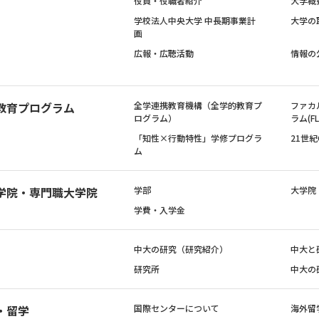
役員・役職者紹介
大学概
学校法人中央大学 中長期事業計
大学の
画
広報・広聴活動
情報の
教育プログラム
全学連携教育機構（全学的教育プ
ファカ
ログラム）
ラム(FL
「知性×行動特性」学修プログラ
21世
ム
学院・専門職大学院
学部
大学院
学費・入学金
中大の研究（研究紹介）
中大と
研究所
中大の
・留学
国際センターについて
海外留