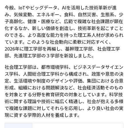
今般、IoTやビッグデータ、AIを活用した技術革新が進
み、気候変動、エネルギー、食料、自然災害、生態系、少
子高齢化、健康・医療など、広範で複雑な社会課題が顕在
化するなか、新しい価値を創造し、技術革新を起こすこと
のできる、より高度な能力を持った理工系人材が求められ
ています。このような社会動向に柔軟に対応すべく、
2026年に理工学部を再編し、基幹理工学部、社会理工学
部、先進理工学部の３学部を新設しました。
社会理工学部は、都市環境学科、ビジネスデータサイエン
ス学科、人間総合理工学科から構成され、政策や意思の決
定、生活環境や制度のデザインや評価、集団における合意
形成、組織における問題解決など、社会経済活動そのもの
を対象とする分野を教育研究の対象としています。科学技
術に関する理論や技術に幅広く精通し、社会が抱える多様
で複雑な課題に対してそれらを応用し、より良い社会の実
現に資する学際的人材を養成します。