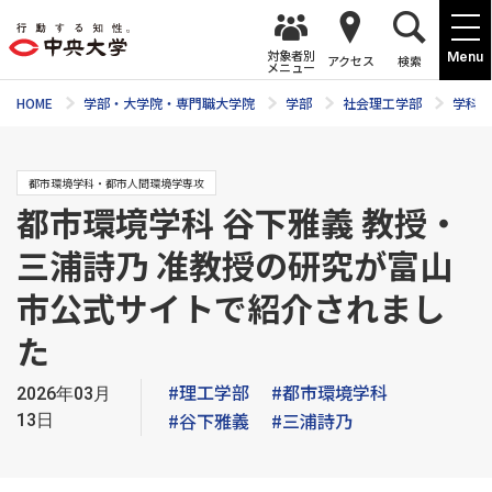
対象者別
Menu
アクセス
検索
メニュー
HOME
学部・大学院・専門職大学院
学部
社会理工学部
学科紹
都市環境学科・都市人間環境学専攻
都市環境学科 谷下雅義 教授・
三浦詩乃 准教授の研究が富山
市公式サイトで紹介されまし
た
#理工学部
#都市環境学科
2026年03月
#谷下雅義
#三浦詩乃
13日