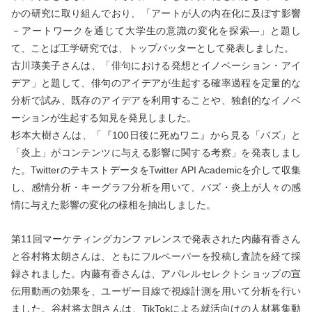
かの研究に取り組んでおり、「アートが人の内在化に及ぼす影響
－アートワークを通じて大学生の意識の変化を探索―」と題し
て、ことば工学研究では、トップバッターとして発表しました。
古川瑛美子さんは、「俳句における発想とイノベーション・アイ
デア」と題して、俳句のアイデアが生起する確率過程を定量的な
分析で試み、既存のアイデアを利用することや、独創的なイノベ
ーションが生起する知見を発見しました。
杉本大樹さんは、「『100日後に死ぬワニ』から見る「バズ」と
「炎上」がコンテンツに与える影響に関する考察」を発表しまし
た。TwitterのテキストデータをTwitter API Academicを介して収集
し、感情分析・キーグラフ分析を用いて、バズ・炎上が人々の感
情に与えた影響の変化の様相を抽出しました。
第
11
回マーケティングカンファレンスで発表された内藤有香さん
と谷村将太朗さんは、ともにフルペーパーを投稿し査読を経て採
録されました。内藤有香さんは、アパレルセレクトショップの宣
伝用動画の効果を、ユーザー目線で視線計測を用いて分析を行い
ました。谷村将太朗さんは、
TikTok
による就活向けの人材募集動