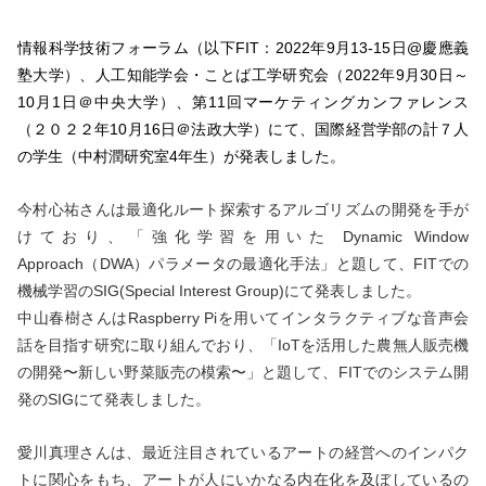
情報科学技術フォーラム（以下
FIT
：
2022
年
9
月
13-15
日
@
慶應義
塾大学）、人工知能学会・ことば工学研究会（
2022
年
9
月
30
日～
10
月
1
日＠中央大学）、第
11
回マーケティングカンファレンス
（２０２２年
10
月
16
日＠法政大学）にて、国際経営学部の計７人
の学生（中村潤研究室
4
年生）が発表しました。
今村心祐さんは最適化ルート探索するアルゴリズムの開発を手が
けており、「強化学習を用いた Dynamic Window
Approach（DWA）パラメータの最適化手法」と題して、FITでの
機械学習のSIG(Special Interest Group)にて発表しました。
中山春樹さんはRaspberry Piを用いてインタラクティブな音声会
話を目指す研究に取り組んでおり、「IoTを活用した農無人販売機
の開発〜新しい野菜販売の模索〜」と題して、FITでのシステム開
発のSIGにて発表しました。
愛川真理さんは、最近注目されているアートの経営へのインパク
トに関心をもち、アートが人にいかなる内在化を及ぼしているの