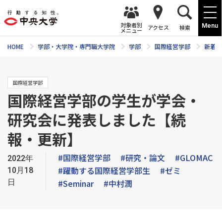
対象者別
Menu
アクセス
検索
メニュー
HOME
学部・大学院・専門職大学院
学部
国際経営学部
新着ニ
国際経営学部
国際経営学部の学生が学会・
研究会に発表しました【続
報・更新】
#国際経営学部
#研究・論文
#GLOMAC
2022年
#躍動する国際経営学部生
#ゼミ
10月18
日
#Seminar
#中村潤