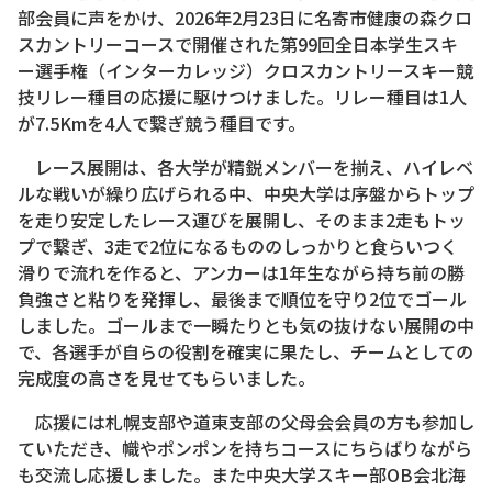
部会員に声をかけ、2026年2月23日に名寄市健康の森クロ
スカントリーコースで開催された第99回全日本学生スキ
ー選手権（インターカレッジ）クロスカントリースキー競
技リレー種目の応援に駆けつけました。リレー種目は1人
が7.5Kmを4人で繋ぎ競う種目です。
レース展開は、各大学が精鋭メンバーを揃え、ハイレベ
ルな戦いが繰り広げられる中、中央大学は序盤からトップ
を走り安定したレース運びを展開し、そのまま2走もトッ
プで繋ぎ、3走で2位になるもののしっかりと食らいつく
滑りで流れを作ると、アンカーは1年生ながら持ち前の勝
負強さと粘りを発揮し、最後まで順位を守り2位でゴール
しました。ゴールまで一瞬たりとも気の抜けない展開の中
で、各選手が自らの役割を確実に果たし、チームとしての
完成度の高さを見せてもらいました。
応援には札幌支部や道東支部の父母会会員の方も参加し
ていただき、幟やポンポンを持ちコースにちらばりながら
も交流し応援しました。また中央大学スキー部OB会北海