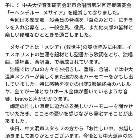
子にて 中央大学音楽研究会混声合唱団第54回定期演奏会
「ーヘンデルー メサイア」を鑑賞して参りました。
今回は多摩支部一般会員の皆様を「草のみどり」にチラ
シを入れ公募をし、一般会員、役員、また他支部の皆様と
楽しい優雅なひとときを過ごしました。
メサイアとは「メシア」(救世主)の英語読みに由来、イ
エスキリストの生涯を題材とし聖書から歌詞をとり、独唱
曲、重唱曲、合唱曲、で構成されています。
独唱ではプロの方々をお招きし、重唱、合唱、では中大
混声メンバーが美しくまた迫力あるハーモニーをかもし出
していました。特に感動を得たのは第2部最終曲のハレル
ヤ、全てが一体となりホール全体が響いているような音
響、bravoと声がかかります。
師走の忙しい時期に迫力ある美しいハーモニーを聞かせ
ていただき、こころの憂いを感じながら帰宅することが出
来ました。
後日、中大混声スタッフの方から「お忙しい中、お越し
頂きましてありがとうございます。今後とも中大混声の応