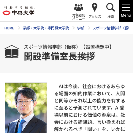
対象者別
Menu
アクセス
検索
メニュー
HOME
学部・大学院・専門職大学院
学部
スポーツ情報学部（仮称
スポーツ情報学部（仮称）【設置構想中】
開設準備室長挨拶
AIは今後、社会におけるあらゆ
る場面の知的作業において、人間
と同等かそれ以上の能力を有する
に至ると予測されています。AI登
場以前における価値の源泉は、社
会における諸課題、言い換えれば
解かれるべき「問い」を、いかに