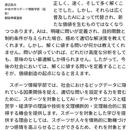
正しく、速く、そして多く解くこ
渡辺岳夫
とでした。しかし、それらは広く
中央大学スポーツ情報学部（仮
称）
普及したAIによって代替され、新
開設準備室長
たな価値を生むものではなくなり
つつあります。AIは、明確に問いが定義され、目的関数と
制約条件が与えられた場合、極めて適切な解決策を教えて
くれます。しかし、解くに値する問いが何かは教えてくれ
ません。問いが誤っていれば、どれだけ高度な分析をして
も、意味のない最適解しか得られません。したがって、今
後の社会においては、解くに値する問いを定義することこ
そが、価値創造の起点になると言えます。
スポーツ情報学部では、社会におけるビッグデータに隠
れている因果関係を捉え、適切な問いを設定する力を育む
ために、スポーツを対象としてAI・データサイエンスと経
営学・経済学の理論や技術を文理横断的・文理融合的に習
得する機会を提供します。スポーツを対象とした学びを提
供する理由としては、スポーツが人々を情熱的に動機づけ
かつ感情を高ぶらせることができるため、それを対象とす