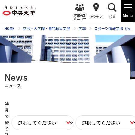
対象者別
Menu
アクセス
検索
メニュー
HOME
学部・大学院・専門職大学院
学部
スポーツ情報学部（仮称
News
ニュース
年
月
で
絞
り