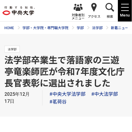
対象者別
Menu
アクセス
検索
メニュー
HOME
学部・大学院・専門職大学院
学部
法学部
新着ニュース
法学部
法学部卒業生で落語家の三遊
亭竜楽師匠が令和7年度文化庁
長官表彰に選出されました
#中央大学法学部
#中大法学部
2025年12月
#茗荷谷
17日