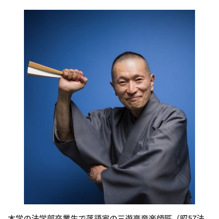
本学の法学部卒業生で落語家の三遊亭竜楽師匠（昭57法