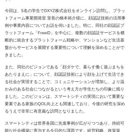
今回は、5名の学生でDXYZ株式会社をオンライン訪問し、プラッ
トフォーム事業開発室 室長の橋本裕介様に、顔認証技術の活用事
例や事業内容についてお話を伺いました。特に、同社の顔認証プ
ラットフォーム「FreeiD」を中心に、複数の顔認証サービスを横
断的に統合するプラットフォーム戦略や、マンションなど生活基
盤からサービスを展開する重要性について理解を深めることがで
きました。
また、同社のビジョンである「顔ダケで、暮らす働く遊ぶまちを
あたりまえに」について、顔認証技術により顔を上げて生活でき
る社会が実現することで、コミュニケーションが増加し、より温
かみのある社会につながるという考え方が学生たちの印象に残り
ました。このビジョンは、スマートシティの実現において重要な
要素である家族のQOL向上とも関連しており、今後の研究を深め
るうえで非常に有意義な訪問となりました。
スマートシティは世界各国に先進事例が広がりつつあり、持続可
能な社会構築に寄与する今日的な課題です。経営戦略、政策策