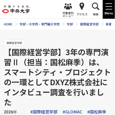
対象者別
Menu
アクセス
検索
メニュー
HOME
学部・大学院・専門職大学院
学部
国際経営学部
新着ニ
国際経営学部
【国際経営学部】3年の専門演
習Ⅱ（担当：国松麻季）は、
スマートシティ・プロジェクト
の一環としてDXYZ株式会社に
インタビュー調査を行いまし
た
#国際経営学部
#GLOMAC
#国松麻季
2026年