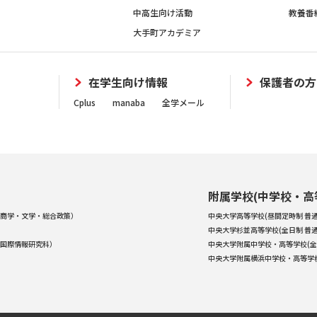
中高生向け活動
教養番
大手町アカデミア
在学生向け情報
保護者の方
Cplus
manaba
全学メール
附属学校(中学校・高
商学・文学・総合政策）
中央大学高等学校(昼間定時制 普通
中央大学杉並高等学校(全日制 普通
国際情報研究科）
中央大学附属中学校・高等学校(全
中央大学附属横浜中学校・高等学校