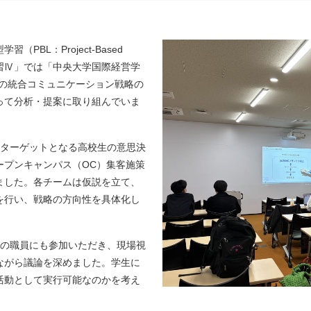
BL：Project-Based
門演習Ⅳ」では「中央大学国際経営学
めの統合コミュニケーション戦略の
って分析・提案に取り組んでいま
、ターゲットとなる高校生の意思決
ープンキャンパス（OC）集客施策
ました。各チームは仮説を立て、
を行い、戦略の方向性を具体化し
名の職員にも参加いただき、現場視
ながら議論を深めました。学生に
活動として実行可能なのかを考え