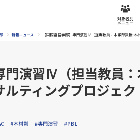
対象者別
メニュー
部
新着ニュース
【国際経営学部】専門演習Ⅳ（担当教員：本学部教授 木
専門演習Ⅳ（担当教員：
サルティングプロジェク
AC
#木村剛
#専門演習
#PBL