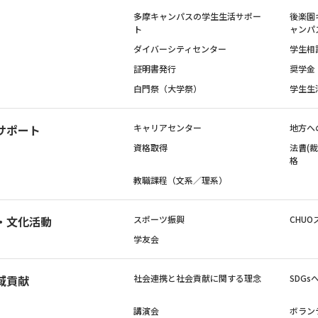
多摩キャンパスの学生生活サポー
後楽園
ト
ャンパ
ダイバーシティセンター
学生相
証明書発行
奨学金
白門祭（大学祭）
学生生
サポート
キャリアセンター
地方へ
資格取得
法曹(
格
教職課程（文系／理系）
・文化活動
スポーツ振興
CHUO
学友会
域貢献
社会連携と社会貢献に関する理念
SDG
講演会
ボラン