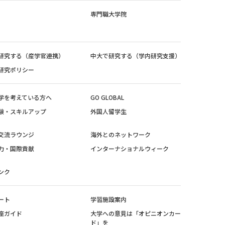
専門職大学院
研究する（産学官連携）
中大で研究する（学内研究支援）
研究ポリシー
学を考えている方へ
GO GLOBAL
験・スキルアップ
外国人留学生
交流ラウンジ
海外とのネットワーク
力・国際貢献
インターナショナルウィーク
ンク
ート
学習施設案内
座ガイド
大学への意見は「オピニオンカー
ド」を