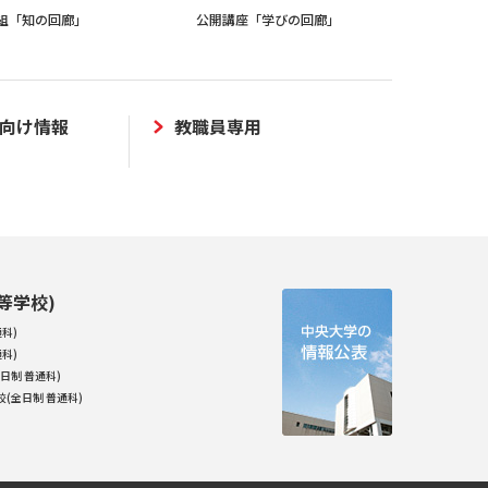
組「知の回廊」
公開講座「学びの回廊」
向け情報
教職員専用
等学校)
科)
科)
日制 普通科)
(全日制 普通科)