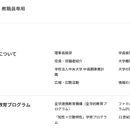
教職員専用
について
理事長挨拶
学長挨
役員・役職者紹介
大学概
学校法人中央大学 中長期事業計
大学の
画
広報・広聴活動
情報の
教育プログラム
全学連携教育機構（全学的教育プ
ファカ
ログラム）
ラム(FL
「知性×行動特性」学修プログラ
21世
ム