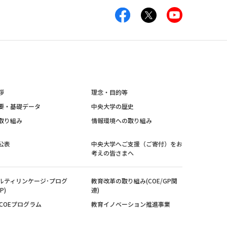
拶
理念・目的等
要・基礎データ
中央大学の歴史
取り組み
情報環境への取り組み
公表
中央大学へご支援（ご寄付）をお
考えの皆さまへ
ルティリンケージ･プログ
教育改革の取り組み(COE/GP関
P)
連)
紀COEプログラム
教育イノベーション推進事業