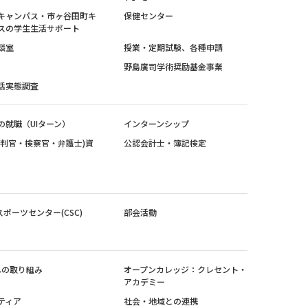
キャンパス・市ヶ谷田町キ
保健センター
スの学生生活サポート
談室
授業・定期試験、各種申請
野島廣司学術奨励基金事業
活実態調査
の就職（UIターン）
インターンシップ
裁判官・検察官・弁護士)資
公認会計士・簿記検定
スポーツセンター(CSC)
部会活動
sへの取り組み
オープンカレッジ：クレセント・
アカデミー
ティア
社会・地域との連携