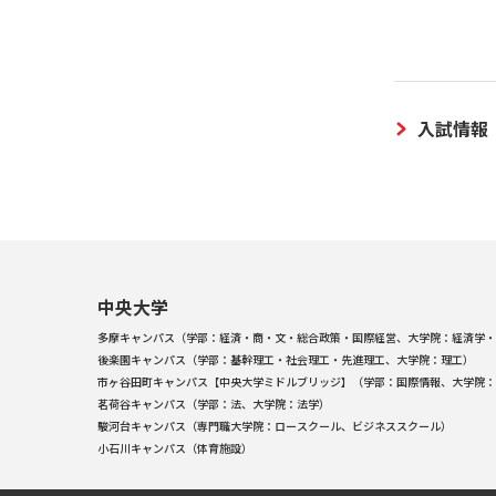
入試情報
中央大学
多摩キャンパス（学部：経済・商・文・総合政策・国際経営、大学院：経済学・
後楽園キャンパス（学部：基幹理工・社会理工・先進理工、大学院：理工）
市ヶ谷田町キャンパス【中央大学ミドルブリッジ】（学部：国際情報、大学院：
茗荷谷キャンパス（学部：法、大学院：法学）
駿河台キャンパス（専門職大学院：ロースクール、ビジネススクール）
小石川キャンパス（体育施設）