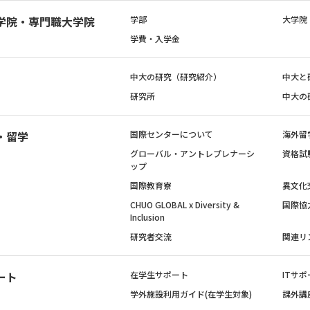
学院・専門職大学院
学部
大学院
学費・入学金
中大の研究（研究紹介）
中大と
研究所
中大の
・留学
国際センターについて
海外留
グローバル・アントレプレナーシ
資格試
ップ
国際教育寮
異文化
CHUO GLOBAL x Diversity &
国際協
Inclusion
研究者交流
関連リ
ート
在学生サポート
ITサポ
学外施設利用ガイド(在学生対象)
課外講