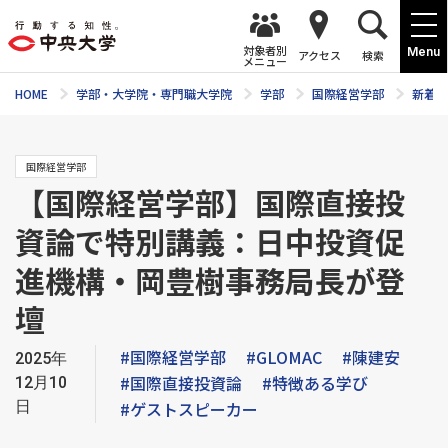
対象者別
Menu
アクセス
検索
メニュー
HOME
学部・大学院・専門職大学院
学部
国際経営学部
新着ニ
国際経営学部
【国際経営学部】国際直接投
資論で特別講義：日中投資促
進機構・岡豊樹事務局長が登
壇
#国際経営学部
#GLOMAC
#陳建安
2025年
#国際直接投資論
#特徴ある学び
12月10
日
#ゲストスピーカー