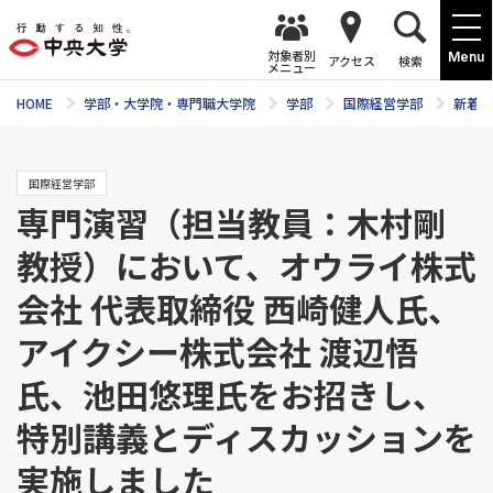
対象者別
Menu
アクセス
検索
メニュー
HOME
学部・大学院・専門職大学院
学部
国際経営学部
新着ニ
国際経営学部
専門演習（担当教員：木村剛
教授）において、オウライ株式
会社 代表取締役 西崎健人氏、
アイクシー株式会社 渡辺悟
氏、池田悠理氏をお招きし、
特別講義とディスカッションを
実施しました