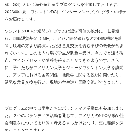
称：GS）という海外短期留学プログラムを実施しております。
2023年の夏にワシントンDCにインターンシッププログラムの様子
をお届けします。
ワシントンDCの3週間プログラムは語学研修の以外に、世界銀
行、国際通貨基金（IMF）、アジア開発銀行などの国際機関を訪
問し現地の方より講演いただき意見交換を含む学びの機会が含ま
れています。このような場で学生が刺激を受け、今までと違う視
点、マインドセットや情報を得ることができたようです。さら
に、学生たちがアメリカン大学とジョージワシントン大学を訪問
し、アジアにおける国際関係・地政学に関する説明を聞いたり、
活発な意見交換を行い、現地の学生達と国際交流ができました。
プログラムの中では学生たちはボランティア活動にも参加しまし
た。２つのボランティア活動を通じて、アメリカのNPO活動や社
会問題をについてより深く考えるきっかけとなり、更に理解を深
めることができました。